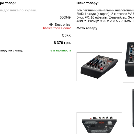
про товар:
Опис товару:
а доставка по Україні.
Компактний 6-канальний аналоговий м
Лінійні входи (стерео): 2 x стерео ¼
530949
Блок FX: 16 ефектів. Еквалайзер: 3-сму
48kHz. Розмір: 93.5 x 208.5 x 316мм. В
HH Electronics
hhelectronics.com/
Фото товару
Q6FX
8 370 грн.
вару на складі:
є в наявності