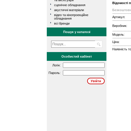
та аксесуари
Відомості 
сценічне обладнання
акустичні матеріали
Безкоштовн
відео та кінопроекційне
Артикул:
обладнання
всі бренди
Виробник:
Пошук у каталозі
Модель:
Ціна:
Наявність то
Особистий кабінет
Логін:
Пароль: