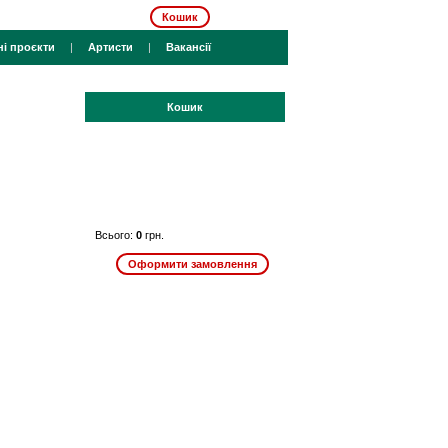
Кошик
ні проєкти
|
Артисти
|
Вакансії
Кошик
Всього:
0
грн.