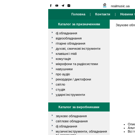
realmusic.ua
Головна
|
Контакти
|
Новини т
Каталог за призначенням
Звукове об
dj обладнання
відеообладнання
гітарне обладнання
духові, смичкові інструменти
клавішні і midi
комутація
мікрофони та радіосистеми
навушники
про аудіо
рекордери / диктофони
світло
студія
ударні інструменти
Каталог за виробниками
звукове обладнання
світлове обладнання
Опис
dj обладнання
Альт
Всі 
музичні інструменти, обладнання