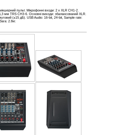
ікшерний пульт. Мікрофонні входи: 2 x XLR CH1-2.
” 6,3 мм TRS CH3-6. Основні виходи: збалансований XLR.
говий (±15 дБ). USB Audio: 16-bit, 24-bit, Sample rate:
ага: 2.8кг.