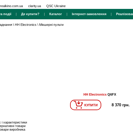
realkino.com.ua
clarity.ua
QSC Ukraine
а події
|
Де купити?
|
Каталог
|
Інтернет-замовлення
|
Реалізова
ладнання
\
HH Electronics
\
Мікшерні пульти
HH Electronics
Q6FX
8 370 грн.
КУПИТИ
 і характеристики
ернативні товари
товари виробника