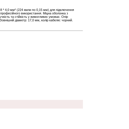
8 * 4,0 мм² (224 жили по 0,15 мм) для підключення
 професійного використання. Міцна оболонка з
чкість та стійкість у вимогливих умовах. Опір
 Зовнішній діаметр: 17,0 мм, колір кабелю: чорний.