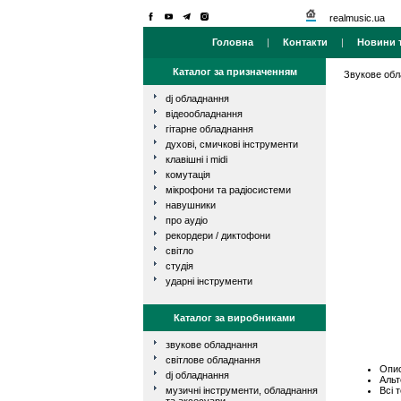
realmusic.ua
Головна
|
Контакти
|
Новини т
Каталог за призначенням
Звукове об
dj обладнання
відеообладнання
гітарне обладнання
духові, смичкові інструменти
клавішні і midi
комутація
мікрофони та радіосистеми
навушники
про аудіо
рекордери / диктофони
світло
студія
ударні інструменти
Каталог за виробниками
звукове обладнання
світлове обладнання
Опис
dj обладнання
Альт
Всі 
музичні інструменти, обладнання