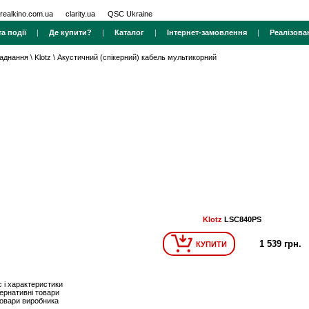
realkino.com.ua
clarity.ua
QSC Ukraine
а події
|
Де купити?
|
Каталог
|
Інтернет-замовлення
|
Реалізова
ладнання
\
Klotz
\
Акустичний (спікерний) кабель мультикорний
Klotz
LSC840PS
1 539 грн.
КУПИТИ
 і характеристики
ернативні товари
товари виробника