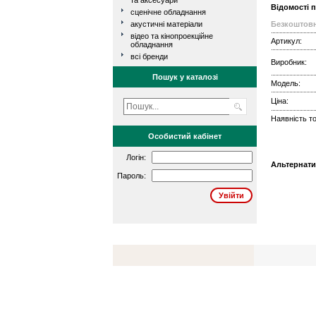
та аксесуари
Відомості 
сценічне обладнання
акустичні матеріали
Безкоштовн
відео та кінопроекційне
Артикул:
обладнання
всі бренди
Виробник:
Пошук у каталозі
Модель:
Ціна:
Наявність то
Особистий кабінет
Логін:
Альтернати
Пароль: