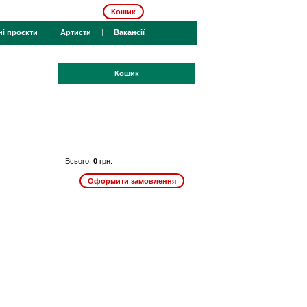
Кошик
ні проєкти
|
Артисти
|
Вакансії
Кошик
Всього:
0
грн.