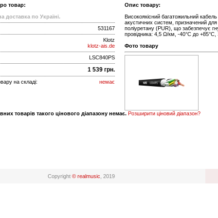
про товар:
Опис товару:
а доставка по Україні.
Високоякісний багатожильний кабель 
акустичних систем, призначений для
531167
поліуретану (PUR), що забезпечує гну
провідника: 4,5 Ω/км, -40°C до +85°C,
Klotz
klotz-ais.de
Фото товару
LSC840PS
1 539 грн.
вару на складі:
немає
вних товарів такого цінового діапазону немає.
Розширити ціновий діапазон?
Copyright
© realmusic
, 2019