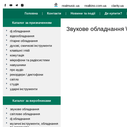
realmusic.ua
realkino.com.ua
clarity.ua
Головна
|
Контакти
|
Новини та події
|
Де купити?
Каталог за призначенням
Звукове обладнання
dj обладнання
відеообладнання
гітарне обладнання
духові, смичкові інструменти
клавішні і midi
комутація
мікрофони та радіосистеми
навушники
про аудіо
рекордери / диктофони
світло
студія
ударні інструменти
Каталог за виробниками
звукове обладнання
світлове обладнання
dj обладнання
музичні інструменти, обладнання