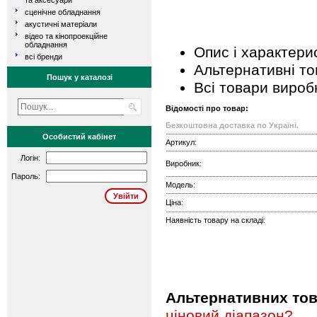
та аксесуари
сценічне обладнання
акустичні матеріали
відео та кінопроекційне
обладнання
Опис і характери
всі бренди
Альтернативні т
Пошук у каталозі
Всі товари вироб
Відомості про товар:
Безкоштовна доставка по Україні.
Особистий кабінет
Артикул:
Логін:
Виробник:
Пароль:
Модель:
Ціна:
Наявність товару на складі:
Альтернативних това
ціновий діапазон?