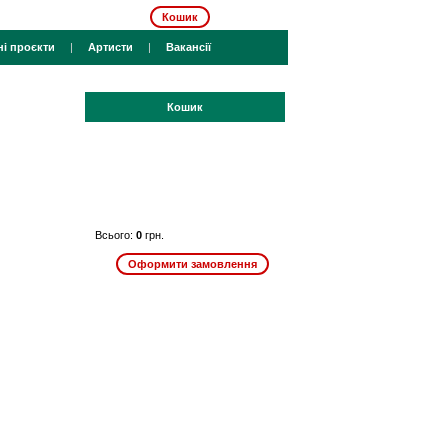
Кошик
ні проєкти
|
Артисти
|
Вакансії
Кошик
Всього:
0
грн.