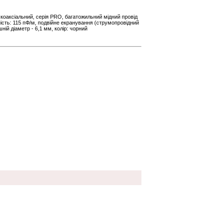
коаксіальний, серія PRO, багатожильний мідний провід
ність: 115 пФ/м, подвійне екранування (струмопровідний
ній діаметр - 6,1 мм, колір: чорний