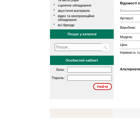
та аксесуари
Відомості 
сценічне обладнання
акустичні матеріали
Безкоштовн
відео та кінопроекційне
Артикул:
обладнання
всі бренди
Виробник:
Пошук у каталозі
Модель:
Ціна:
Наявність то
Особистий кабінет
Альтернати
Логін:
Пароль: