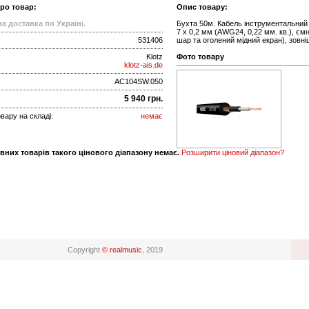
про товар:
Опис товару:
а доставка по Україні.
Бухта 50м. Кабель інструментальний 
7 x 0,2 мм (AWG24, 0,22 мм. кв.), єм
531406
шар та оголений мідний екран), зовніш
Klotz
Фото товару
klotz-ais.de
AC104SW.050
5 940 грн.
вару на складі:
немає
вних товарів такого цінового діапазону немає.
Розширити ціновий діапазон?
Copyright
© realmusic
, 2019