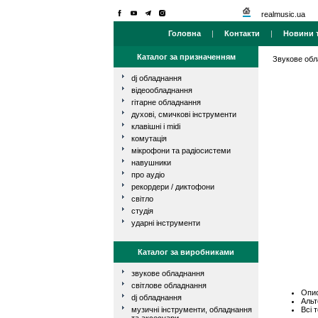
realmusic.ua
Головна
|
Контакти
|
Новини т
Каталог за призначенням
Звукове об
dj обладнання
відеообладнання
гітарне обладнання
духові, смичкові інструменти
клавішні і midi
комутація
мікрофони та радіосистеми
навушники
про аудіо
рекордери / диктофони
світло
студія
ударні інструменти
Каталог за виробниками
звукове обладнання
світлове обладнання
Опис
dj обладнання
Альт
Всі 
музичні інструменти, обладнання