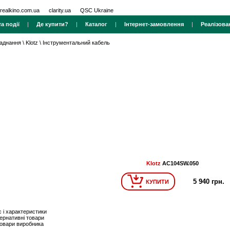
realkino.com.ua
clarity.ua
QSC Ukraine
а події
|
Де купити?
|
Каталог
|
Інтернет-замовлення
|
Реалізова
ладнання
\
Klotz
\
Інструментальний кабель
Klotz
AC104SW.050
5 940 грн.
КУПИТИ
 і характеристики
ернативні товари
товари виробника