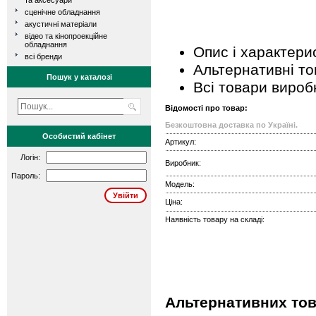
та аксесуари
сценічне обладнання
акустичні матеріали
відео та кінопроекційне
обладнання
Опис і характери
всі бренди
Альтернативні т
Пошук у каталозі
Всі товари вироб
Відомості про товар:
Безкоштовна доставка по Україні.
Особистий кабінет
Артикул:
Логін:
Виробник:
Пароль:
Модель:
Ціна:
Наявність товару на складі:
Альтернативних тов