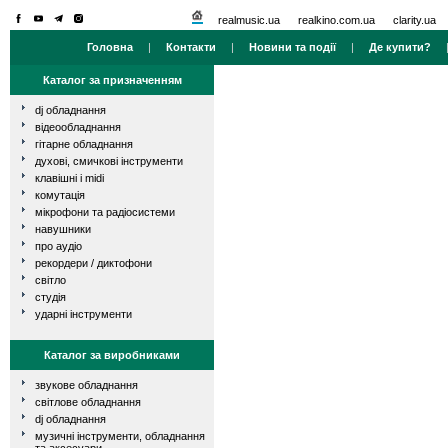
realmusic.ua
realkino.com.ua
clarity.ua
Головна
|
Контакти
|
Новини та події
|
Де купити?
Каталог за призначенням
dj обладнання
відеообладнання
гітарне обладнання
духові, смичкові інструменти
клавішні і midi
комутація
мікрофони та радіосистеми
навушники
про аудіо
рекордери / диктофони
світло
студія
ударні інструменти
Каталог за виробниками
звукове обладнання
світлове обладнання
dj обладнання
музичні інструменти, обладнання