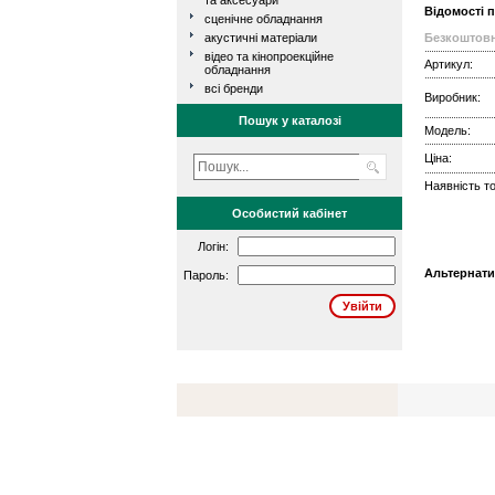
та аксесуари
Відомості 
сценічне обладнання
акустичні матеріали
Безкоштовн
відео та кінопроекційне
Артикул:
обладнання
всі бренди
Виробник:
Пошук у каталозі
Модель:
Ціна:
Наявність то
Особистий кабінет
Логін:
Альтернати
Пароль: