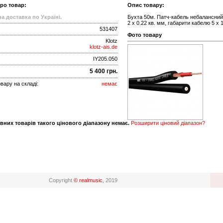
про товар:
Опис товару:
а доставка по Україні.
Бухта 50м. Патч-кабель небалансний,
2 х 0.22 кв. мм, габарити кабелю 5 х
531407
Фото товару
Klotz
klotz-ais.de
IY205.050
5 400 грн.
вару на складі:
немає
вних товарів такого цінового діапазону немає.
Розширити ціновий діапазон?
Copyright
© realmusic
, 2019