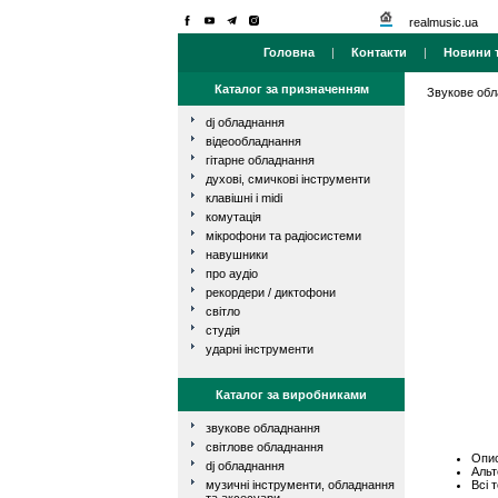
realmusic.ua
Головна
|
Контакти
|
Новини т
Каталог за призначенням
Звукове об
dj обладнання
відеообладнання
гітарне обладнання
духові, смичкові інструменти
клавішні і midi
комутація
мікрофони та радіосистеми
навушники
про аудіо
рекордери / диктофони
світло
студія
ударні інструменти
Каталог за виробниками
звукове обладнання
світлове обладнання
Опис
dj обладнання
Альт
Всі 
музичні інструменти, обладнання