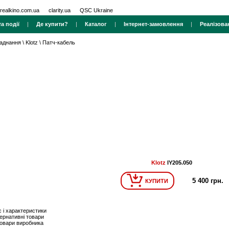
realkino.com.ua
clarity.ua
QSC Ukraine
а події
|
Де купити?
|
Каталог
|
Інтернет-замовлення
|
Реалізова
ладнання
\
Klotz
\
Патч-кабель
Klotz
IY205.050
5 400 грн.
КУПИТИ
 і характеристики
ернативні товари
товари виробника