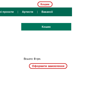
Кошик
ні проєкти
|
Артисти
|
Вакансії
Кошик
Всього:
0
грн.