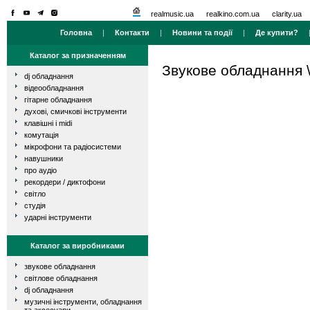
realmusic.ua
realkino.com.ua
clarity.ua
Головна
|
Контакти
|
Новини та події
|
Де купити?
Каталог за призначенням
Звукове обладнання
dj обладнання
відеообладнання
гітарне обладнання
духові, смичкові інструменти
клавішні і midi
комутація
мікрофони та радіосистеми
навушники
про аудіо
рекордери / диктофони
світло
студія
ударні інструменти
Каталог за виробниками
звукове обладнання
світлове обладнання
dj обладнання
музичні інструменти, обладнання