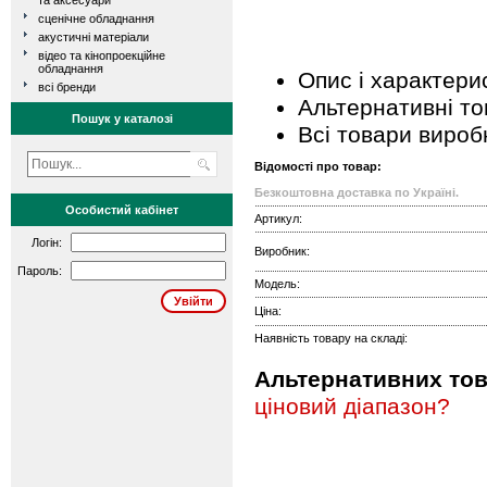
та аксесуари
сценічне обладнання
акустичні матеріали
відео та кінопроекційне
обладнання
Опис і характери
всі бренди
Альтернативні т
Пошук у каталозі
Всі товари вироб
Відомості про товар:
Безкоштовна доставка по Україні.
Особистий кабінет
Артикул:
Логін:
Виробник:
Пароль:
Модель:
Ціна:
Наявність товару на складі:
Альтернативних това
ціновий діапазон?