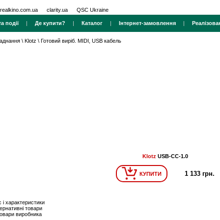
realkino.com.ua
clarity.ua
QSC Ukraine
а події
|
Де купити?
|
Каталог
|
Інтернет-замовлення
|
Реалізова
ладнання
\
Klotz
\
Готовий виріб. MIDI, USB кабель
Klotz
USB-CC-1.0
1 133 грн.
КУПИТИ
 і характеристики
ернативні товари
товари виробника