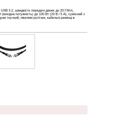
SB 3.2, швидкість передачі даних до 20 Гбіт/с,
вихідна потужність) до 100 Вт (20 В / 5 А), сумісний з
уже гнучкий, нікелеві роз'єми, кабельні ремінці в