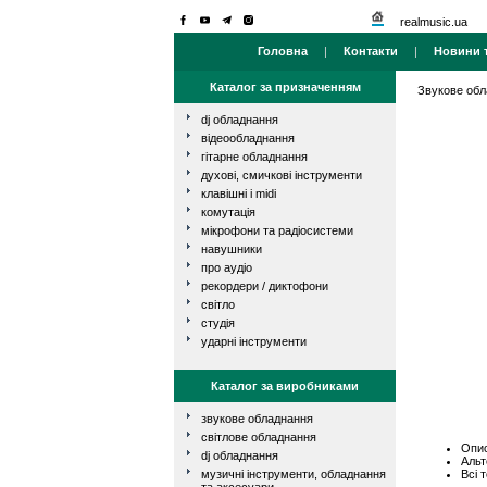
realmusic.ua
Головна
|
Контакти
|
Новини т
Каталог за призначенням
Звукове об
dj обладнання
відеообладнання
гітарне обладнання
духові, смичкові інструменти
клавішні і midi
комутація
мікрофони та радіосистеми
навушники
про аудіо
рекордери / диктофони
світло
студія
ударні інструменти
Каталог за виробниками
звукове обладнання
світлове обладнання
Опис
dj обладнання
Альт
Всі 
музичні інструменти, обладнання