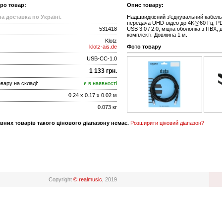
про товар:
Опис товару:
а доставка по Україні.
Надшвидкісний з'єднувальний кабель U
передача UHD-відео до 4K@60 Гц, PD (
531418
USB 3.0 / 2.0, міцна оболонка з ПВХ, д
комплекті. Довжина 1 м.
Klotz
klotz-ais.de
Фото товару
USB-CC-1.0
1 133 грн.
вару на складі:
є в наявності
0.24 x 0.17 x 0.02 м
0.073 кг
вних товарів такого цінового діапазону немає.
Розширити ціновий діапазон?
Copyright
© realmusic
, 2019