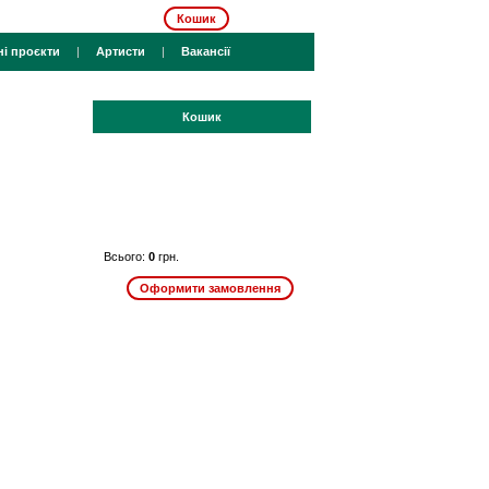
Кошик
ні проєкти
|
Артисти
|
Вакансії
Кошик
Всього:
0
грн.