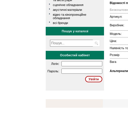
та аксесуари
Відомості 
сценічне обладнання
акустичні матеріали
Безкоштовн
відео та кінопроекційне
Артикул:
обладнання
всі бренди
Виробник:
Пошук у каталозі
Модель:
Ціна:
Наявність то
Розмір
Особистий кабінет
Вага
Логін:
Альтернати
Пароль: