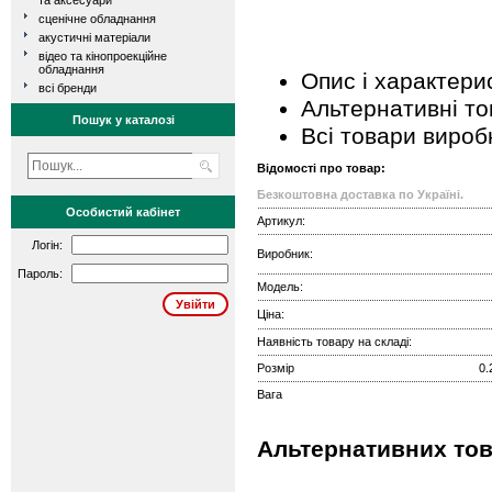
та аксесуари
сценічне обладнання
акустичні матеріали
відео та кінопроекційне
обладнання
Опис і характери
всі бренди
Альтернативні т
Пошук у каталозі
Всі товари вироб
Відомості про товар:
Безкоштовна доставка по Україні.
Особистий кабінет
Артикул:
Логін:
Виробник:
Пароль:
Модель:
Ціна:
Наявність товару на складі:
Розмір
0.
Вага
Альтернативних тов