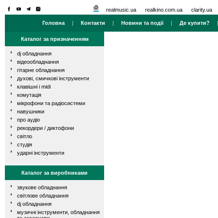
realmusic.ua
realkino.com.ua
clarity.ua
Головна
|
Контакти
|
Новини та події
|
Де купити?
Каталог за призначенням
dj обладнання
відеообладнання
гітарне обладнання
духові, смичкові інструменти
клавішні і midi
комутація
мікрофони та радіосистеми
навушники
про аудіо
рекордери / диктофони
світло
студія
ударні інструменти
Каталог за виробниками
звукове обладнання
світлове обладнання
dj обладнання
музичні інструменти, обладнання