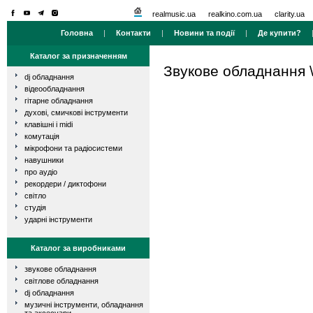
realmusic.ua
realkino.com.ua
clarity.ua
Головна
|
Контакти
|
Новини та події
|
Де купити?
Каталог за призначенням
Звукове обладнання
dj обладнання
відеообладнання
гітарне обладнання
духові, смичкові інструменти
клавішні і midi
комутація
мікрофони та радіосистеми
навушники
про аудіо
рекордери / диктофони
світло
студія
ударні інструменти
Каталог за виробниками
звукове обладнання
світлове обладнання
dj обладнання
музичні інструменти, обладнання