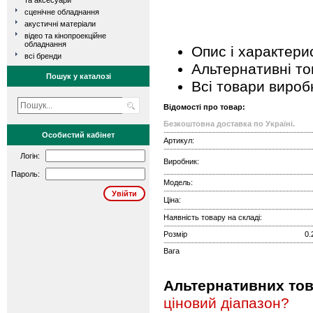
та аксесуари
сценічне обладнання
акустичні матеріали
відео та кінопроекційне
обладнання
Опис і характери
всі бренди
Альтернативні т
Пошук у каталозі
Всі товари вироб
Відомості про товар:
Безкоштовна доставка по Україні.
Особистий кабінет
Артикул:
Логін:
Виробник:
Пароль:
Модель:
Ціна:
Наявність товару на складі:
Розмір
0.
Вага
Альтернативних това
ціновий діапазон?