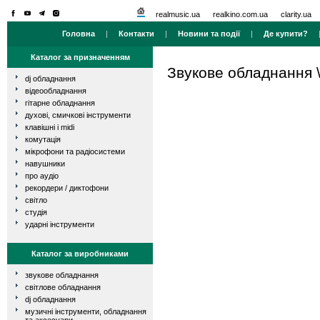
realmusic.ua
realkino.com.ua
clarity.ua
Головна
|
Контакти
|
Новини та події
|
Де купити?
Каталог за призначенням
Звукове обладнання
dj обладнання
відеообладнання
гітарне обладнання
духові, смичкові інструменти
клавішні і midi
комутація
мікрофони та радіосистеми
навушники
про аудіо
рекордери / диктофони
світло
студія
ударні інструменти
Каталог за виробниками
звукове обладнання
світлове обладнання
dj обладнання
музичні інструменти, обладнання