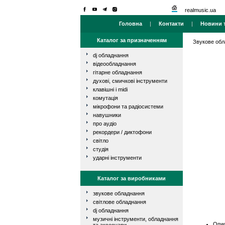
realmusic.ua
Головна
|
Контакти
|
Новини т
Каталог за призначенням
Звукове об
dj обладнання
відеообладнання
гітарне обладнання
духові, смичкові інструменти
клавішні і midi
комутація
мікрофони та радіосистеми
навушники
про аудіо
рекордери / диктофони
світло
студія
ударні інструменти
Каталог за виробниками
звукове обладнання
світлове обладнання
dj обладнання
музичні інструменти, обладнання
Опис