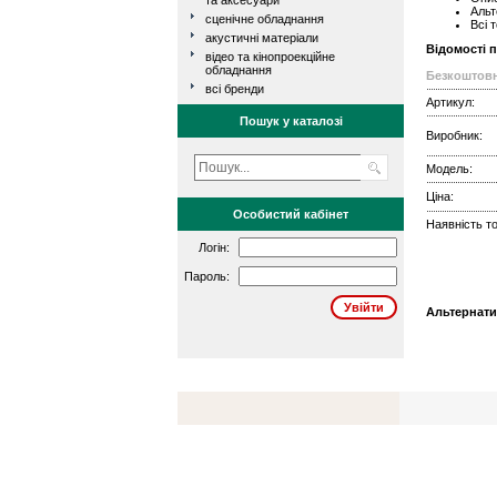
та аксесуари
Альт
сценічне обладнання
Всі 
акустичні матеріали
Відомості 
відео та кінопроекційне
обладнання
Безкоштовн
всі бренди
Артикул:
Пошук у каталозі
Виробник:
Модель:
Ціна:
Особистий кабінет
Наявність то
Логін:
Пароль:
Альтернати