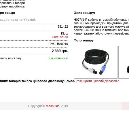
ернативні товари
товари виробника
про товар:
Опис товару:
а доставка по Україні.
H07RN-F кабель в гумовій оболонці, п
зовнішньої прокладки, придатний для
531422
термоусадкою для вільного маркування
powerCON не можна вмикати або вимик
Klotz
навантаження або струму, перевірено
klotz-ais.de
Фото товару
PH1-BA0010
2 889 грн.
вару на складі:
є в наявності
вних товарів такого цінового діапазону немає.
Розширити ціновий діапазон?
Copyright
© realmusic
, 2019