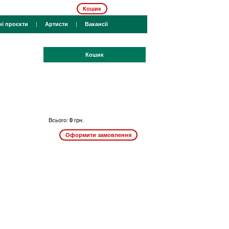
Кошик
ні проєкти
|
Артисти
|
Вакансії
Кошик
Всього:
0
грн.