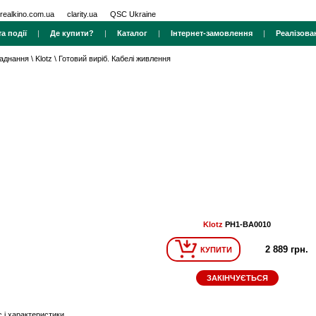
realkino.com.ua
clarity.ua
QSC Ukraine
а події
|
Де купити?
|
Каталог
|
Інтернет-замовлення
|
Реалізова
ладнання
\
Klotz
\
Готовий виріб. Кабелі живлення
Klotz
PH1-BA0010
2 889 грн.
КУПИТИ
ЗАКІНЧУЄТЬСЯ
 і характеристики