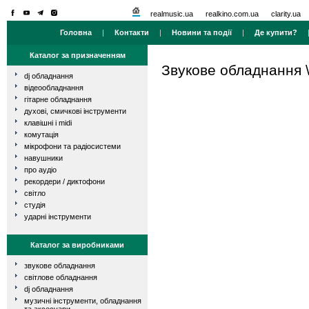
realmusic.ua
realkino.com.ua
clarity.ua
Головна
|
Контакти
|
Новини та події
|
Де купити?
Каталог за призначенням
Звукове обладнання
dj обладнання
відеообладнання
гітарне обладнання
духові, смичкові інструменти
клавішні і midi
комутація
мікрофони та радіосистеми
навушники
про аудіо
рекордери / диктофони
світло
студія
ударні інструменти
Каталог за виробниками
звукове обладнання
світлове обладнання
dj обладнання
музичні інструменти, обладнання