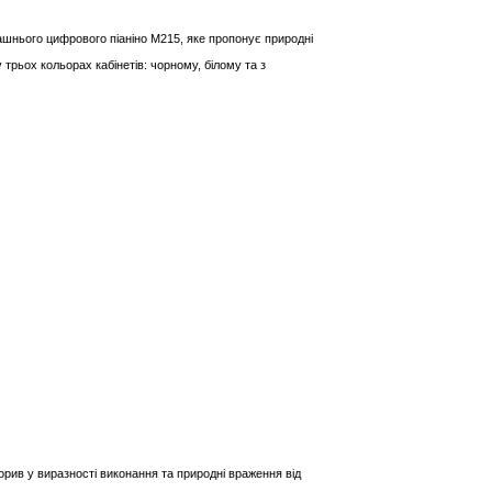
нього цифрового піаніно M215, яке пропонує природні
 трьох кольорах кабінетів: чорному, білому та з
рив у виразності виконання та природні враження від