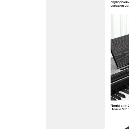
відтворюють 
справжньому
Поліфонія 
Піаніно M215