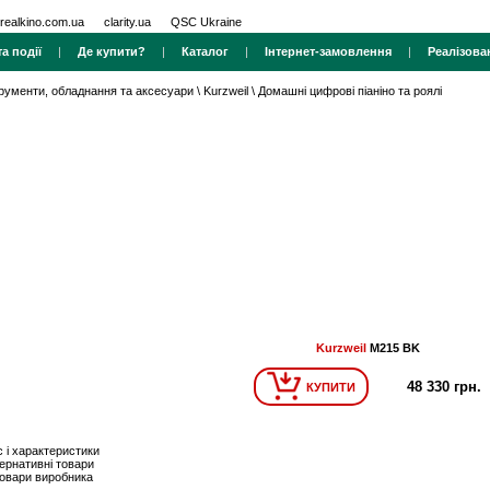
realkino.com.ua
clarity.ua
QSC Ukraine
а події
|
Де купити?
|
Каталог
|
Інтернет-замовлення
|
Реалізова
трументи, обладнання та аксесуари
\
Kurzweil
\
Домашні цифрові піаніно та роялі
Kurzweil
M215 BK
48 330 грн.
КУПИТИ
 і характеристики
ернативні товари
товари виробника