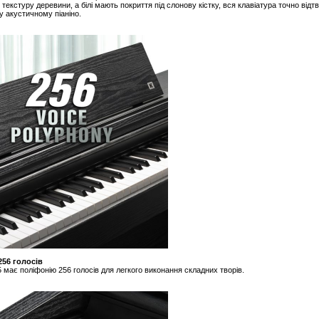
текстуру деревини, а білі мають покриття під слонову кістку, вся клавіатура точно відтво
 акустичному піаніно.
256 голосів
 має поліфонію 256 голосів для легкого виконання складних творів.