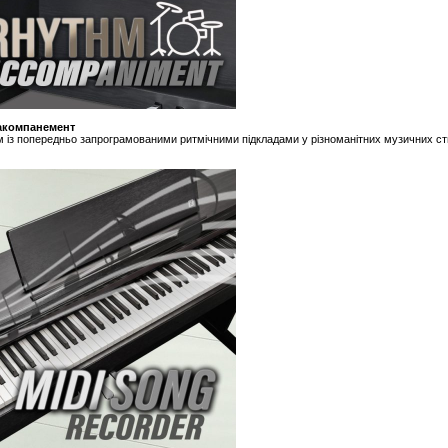
акомпанемент
м із попередньо запрограмованими ритмічними підкладами у різноманітних музичних ст