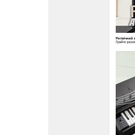
Ритмічний 
Грайте разо