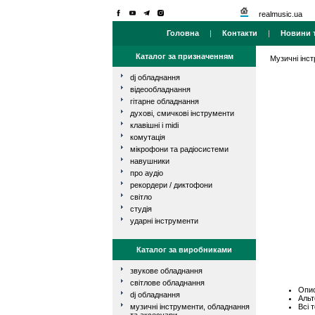
realmusic.ua
Головна
|
Контакти
|
Новини т
Каталог за призначенням
Музичні інс
dj обладнання
відеообладнання
гітарне обладнання
духові, смичкові інструменти
клавішні і midi
комутація
мікрофони та радіосистеми
навушники
про аудіо
рекордери / диктофони
світло
студія
ударні інструменти
Каталог за виробниками
звукове обладнання
світлове обладнання
Опис
dj обладнання
Альт
Всі 
музичні інструменти, обладнання