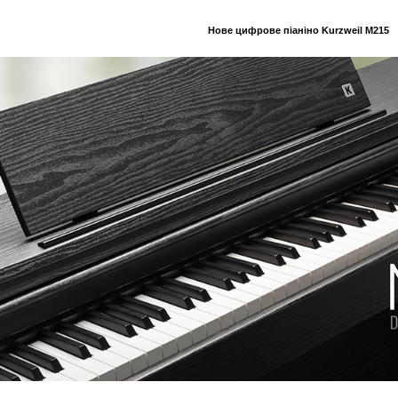
Нове цифрове піаніно Kurzweil M215