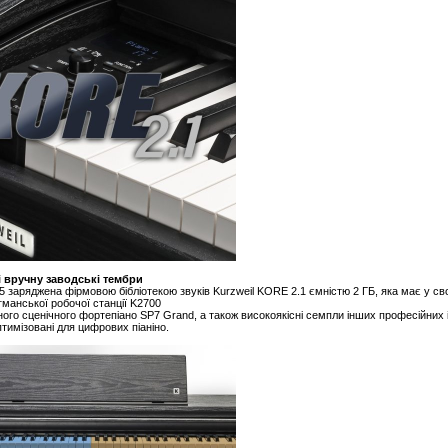
і вручну заводські тембри
 заряджена фірмовою бібліотекою звуків Kurzweil KORE 2.1 ємністю 2 ГБ, яка має у св
гманської робочої станції K2700
ого сценічного фортепіано SP7 Grand, а також високоякісні семпли інших професійних ін
птимізовані для цифрових піаніно.