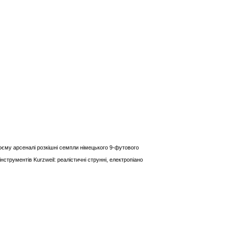
оєму арсеналі розкішні семпли німецького 9-футового
струментів Kurzweil: реалістичні струнні, електропіано