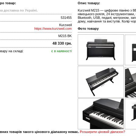
про товар:
Опис товару:
а доставка по Україні.
Kurzweil M215 — цифрове піаніно з 
німецького рояля, 24 інструментами, 
531455
Bluetooth, USB, педалі, метроном, за
дому, навчання та виступів. Колір чор
Kurzweil
https://www.kurzweil.com
Фото товару
M215 BK
48 330 грн.
вару на складі:
є в наявності
вних товарів такого цінового діапазону немає.
Розширити ціновий діапазон?