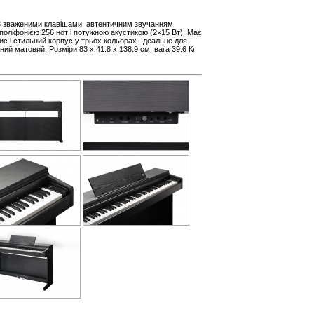
88 зваженими клавішами, автентичним звучанням
поліфонією 256 нот і потужною акустикою (2×15 Вт). Має
пис і стильний корпус у трьох кольорах. Ідеальне для
ний матовий, Розміри 83 х 41.8 х 138.9 см, вага 39.6 Кг.