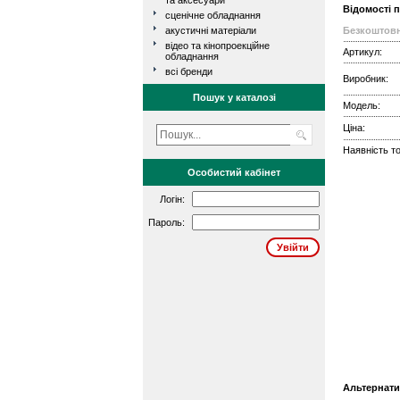
та аксесуари
Відомості 
сценічне обладнання
акустичні матеріали
Безкоштовн
відео та кінопроекційне
Артикул:
обладнання
всі бренди
Виробник:
Пошук у каталозі
Модель:
Ціна:
Наявність то
Особистий кабінет
Логін:
Пароль:
Альтернати