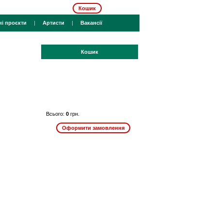
Кошик
ні проєкти
|
Артисти
|
Вакансії
Кошик
Всього:
0
грн.