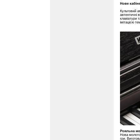
Новe кабін
Культовий а
автентичні 
клавіатури 
імітацією те
Рояльна мо
Нова молото
гри. Виготов