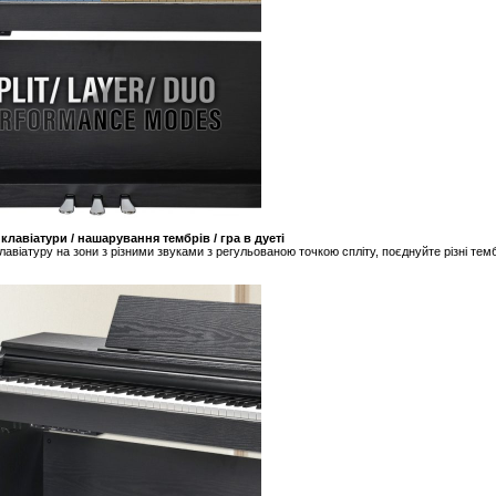
клавіатури / нашарування тембрів / гра в дуеті
лавіатуру на зони з різними звуками з регульованою точкою спліту, поєднуйте різні тем