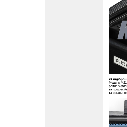
24 підібран
Модель M215
рояля з фла
та професійн
та органи, о