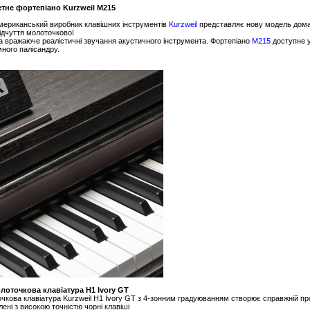
етне фортепіано Kurzweil M215
мериканський виробник клавішних інструментів
Kurzweil
представляє нову модель домаш
відчуття молоточкової
та вражаюче реалістичні звучання акустичного інструмента. Фортепіано
M215
доступне у
много палісандру.
лоточкова клавіатура H1 Ivory GT
чкова клавіатура Kurzweil H1 Ivory GT з 4-зонним градуюванням створює справжній про
лені з високою точністю чорні клавіші