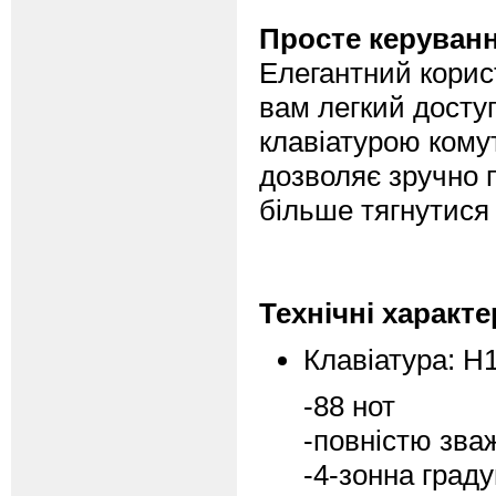
Просте керуванн
Елегантний корис
вам легкий досту
клавіатурою комут
дозволяє зручно п
більше тягнутися 
Технічні характ
Клавіатура: H1
-88 нот
-повністю зва
-4-зонна град