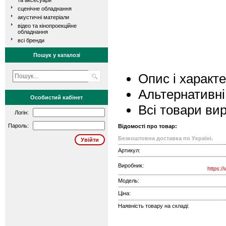
та аксесуари
сценічне обладнання
акустичні матеріали
відео та кінопроекційне
обладнання
всі бренди
Пошук у каталозі
Опис і характ
Альтернативні
Особистий кабінет
Всі товари ви
Логін:
Пароль:
Відомості про товар:
Безкоштовна доставка по Україні.
Артикул:
Виробник:
https:/
Модель:
Ціна:
Наявність товару на складі: