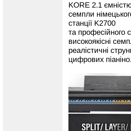
KORE 2.1 ємністю 
семпли німецьког
станції K2700
та професійного 
високоякісні семп
реалістичні струн
цифрових піаніно