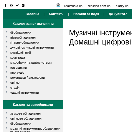
realmusic.ua
realkino.com.ua
clarity.ua
Головна
|
Контакти
|
Новини та події
|
Де купити?
Каталог за призначенням
Музичні інструме
dj обладнання
відеообладнання
Домашні цифрові 
гітарне обладнання
духові, смичкові інструменти
клавішні і midi
комутація
мікрофони та радіосистеми
навушники
про аудіо
рекордери / диктофони
світло
студія
ударні інструменти
Каталог за виробниками
звукове обладнання
світлове обладнання
dj обладнання
музичні інструменти, обладнання