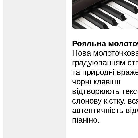
Рояльна молоточ
Нова молоточкова 
градуюванням ств
та природні враже
чорні клавіші
відтворюють текст
слонову кістку, в
автентичність від
піаніно.