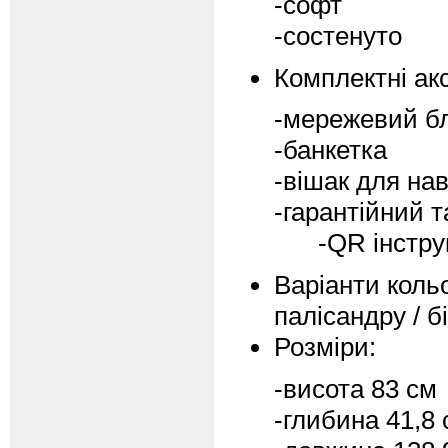
-софт
-состенуто
Комплектні ак
-мережевий б
-банкетка
-вішак для на
-гарантійний 
-QR інструкці
Варіанти кольо
палісандру / б
Розміри:
-висота 83 см
-глибина 41,8