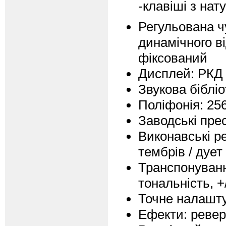
-клавіші з на
Регульована ч
динамічного ві
фіксований
Дисплей: РКД
Звукова бібліо
Поліфонія: 256
Заводські прес
Виконавські р
тембрів / дует
Транспонуванн
тональність, +
Точне налашту
Ефекти: реверб