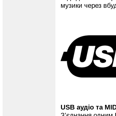
музики через вбуд
USB аудіо та MID
З’єднання одним