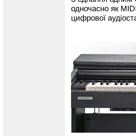
одночасно як MIDI
цифрової аудіост