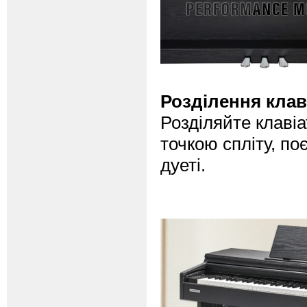
Розділення клаві
Розділяйте клавіа
точкою спліту, по
дуеті.