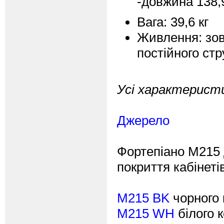
-довжина 138,
Вага: 39,6 кг
Живлення: зов
постійного стр
Усі характеристи
Джерело
Фортепіано M215 
покриття кабінеті
M215 BK
чорного 
M215 WH
білого 