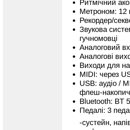
Ритмічний ако
Метроном: 12 
Рекордер/секве
Звукова систем
гучномовці
Аналоговий вх
Аналогові вих
Виходи для на
MIDI: через US
USB: аудіо / M
флеш-накопич
Bluetooth: BT 5
Педалі: 3 педа
-сустейн, нап