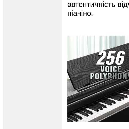
автентичність від
піаніно.