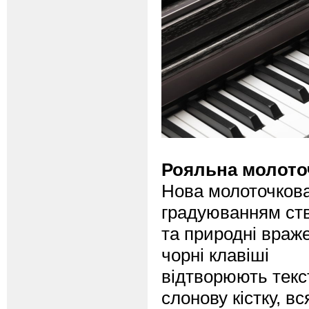
Рояльна молоточ
Нова молоточкова 
градуюванням ств
та природні враже
чорні клавіші
відтворюють текст
слонову кістку, в