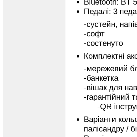
Bluetooth: BT 5
Педалі: 3 педа
-сустейн, нап
-софт
-состенуто
Комплектні ак
-мережевий б
-банкетка
-вішак для на
-гарантійний 
-QR інструкці
Варіанти кольо
палісандру / б