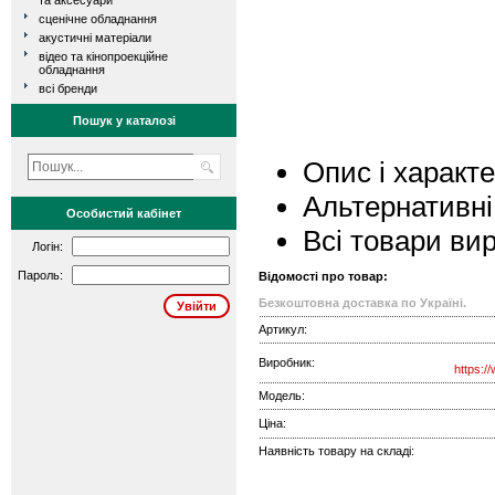
та аксесуари
сценічне обладнання
акустичні матеріали
відео та кінопроекційне
обладнання
всі бренди
Пошук у каталозі
Опис і характ
Альтернативні
Особистий кабінет
Всі товари ви
Логін:
Пароль:
Відомості про товар:
Безкоштовна доставка по Україні.
Артикул:
Виробник:
https:/
Модель:
Ціна:
Наявність товару на складі: