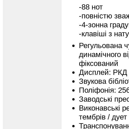
-88 нот
-повністю зва
-4-зонна град
-клавіші з на
Регульована ч
динамічного ві
фіксований
Дисплей: РКД
Звукова бібліо
Поліфонія: 256
Заводські прес
Виконавські р
тембрів / дует
Транспонуванн