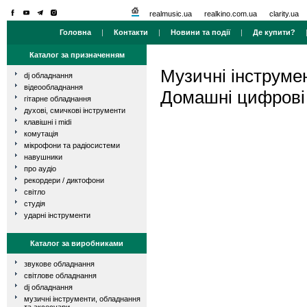
realmusic.ua
realkino.com.ua
clarity.ua
Головна
|
Контакти
|
Новини та події
|
Де купити?
Каталог за призначенням
Музичні інструме
dj обладнання
відеообладнання
Домашні цифрові 
гітарне обладнання
духові, смичкові інструменти
клавішні і midi
комутація
мікрофони та радіосистеми
навушники
про аудіо
рекордери / диктофони
світло
студія
ударні інструменти
Каталог за виробниками
звукове обладнання
світлове обладнання
dj обладнання
музичні інструменти, обладнання