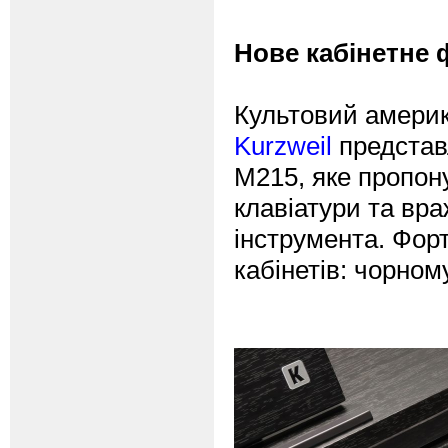
Новe кабінетне 
Культовий америк
Kurzweil
представ
M215, яке пропону
клавіатури та вр
інструмента. Фор
кабінетів: чорном