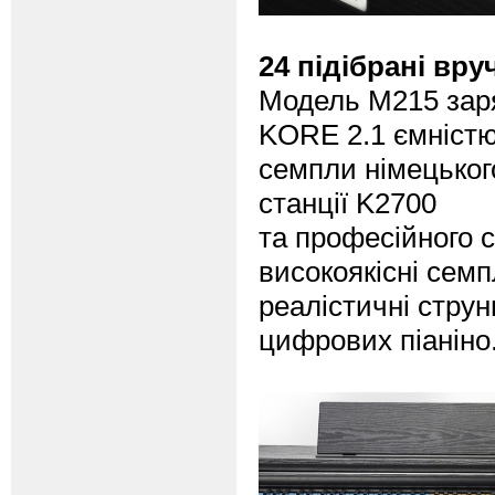
24 підібрані вр
Модель M215 заря
KORE 2.1 ємністю 
семпли німецьког
станції K2700
та професійного 
високоякісні семп
реалістичні струн
цифрових піаніно