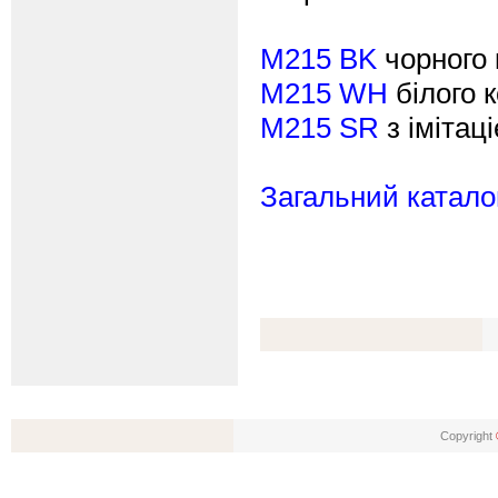
M215 BK
чорного 
M215 WH
білого 
M215 SR
з імітац
Загальний каталог
Copyright