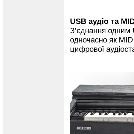
USB аудіо та MID
З’єднання одним
одночасно як MIDI
цифрової аудіост