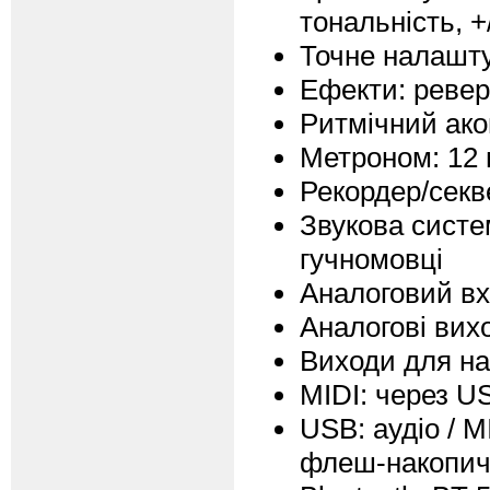
тональність, +
Точне налашту
Ефекти: реверб
Ритмічний ако
Метроном: 12 
Рекордер/секве
Звукова систем
гучномовці
Аналоговий вх
Аналогові вих
Виходи для на
MIDI: через US
USB: аудіо / M
флеш-накопич