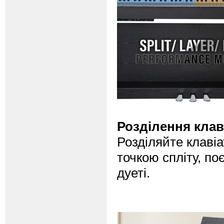
Розділення клаві
Розділяйте клавіа
точкою спліту, по
дуеті.