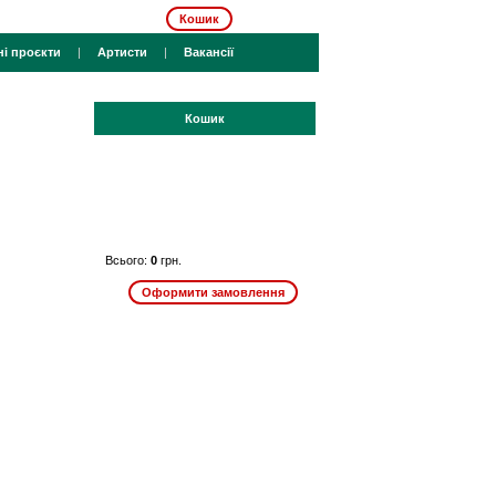
Кошик
ні проєкти
|
Артисти
|
Вакансії
Кошик
Всього:
0
грн.