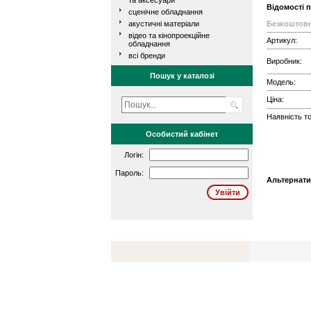
та аксесуари
Відомості 
сценічне обладнання
акустичні матеріали
Безкоштовн
відео та кінопроекційне
Артикул:
обладнання
всі бренди
Виробник:
Пошук у каталозі
Модель:
Ціна:
Наявність то
Особистий кабінет
Логін:
Пароль:
Альтернати