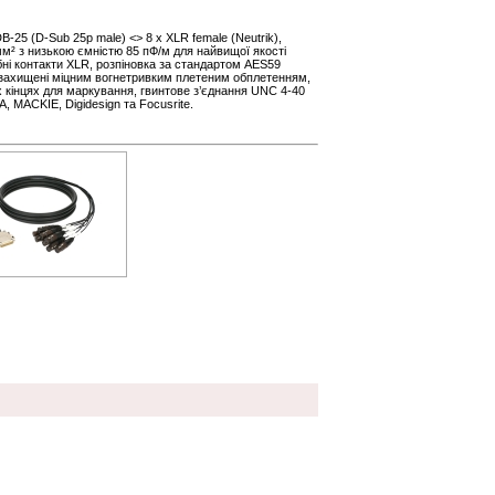
-25 (D-Sub 25p male) <> 8 x XLR female (Neutrik),
мм² з низькою ємністю 85 пФ/м для найвищої якості
ібні контакти XLR, розпіновка за стандартом AES59
и захищені міцним вогнетривким плетеним обплетенням,
х кінцях для маркування, гвинтове з’єднання UNC 4-40
 MACKIE, Digidesign та Focusrite.