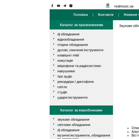
realmusic.ua
Головна
|
Контакти
|
Новини т
Каталог за призначенням
Звукове об
dj обладнання
відеообладнання
гітарне обладнання
духові, смичкові інструменти
клавішні і midi
комутація
мікрофони та радіосистеми
навушники
про аудіо
рекордери / диктофони
світло
студія
ударні інструменти
Каталог за виробниками
звукове обладнання
світлове обладнання
Опис
dj обладнання
Альт
Всі 
музичні інструменти, обладнання