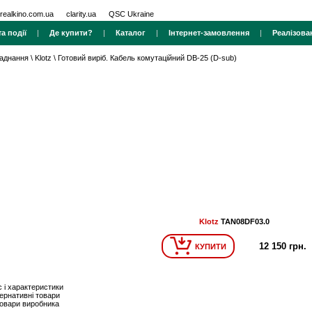
realkino.com.ua
clarity.ua
QSC Ukraine
а події
|
Де купити?
|
Каталог
|
Інтернет-замовлення
|
Реалізова
ладнання
\
Klotz
\
Готовий виріб. Кабель комутаційний DB-25 (D-sub)
Klotz
TAN08DF03.0
12 150 грн.
КУПИТИ
 і характеристики
ернативні товари
товари виробника