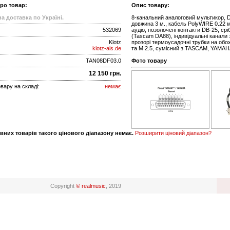
про товар:
Опис товару:
а доставка по Україні.
8-канальний аналоговий мультикор, DB
довжина 3 м., кабель PolyWIRE 0.22 
532069
аудіо, позолочені контакти DB-25, ср
(Tascam DA88), індивідуальні канал
Klotz
прозорі термоусадочні трубки на обо
klotz-ais.de
та M 2.5, сумісний з TASCAM, YAMAHA,
TAN08DF03.0
Фото товару
12 150 грн.
вару на складі:
немає
вних товарів такого цінового діапазону немає.
Розширити ціновий діапазон?
Copyright
© realmusic
, 2019