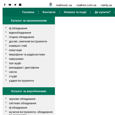
realmusic.ua
realkino.com.ua
clarity.ua
Головна
|
Контакти
|
Новини та події
|
Де купити?
Каталог за призначенням
dj обладнання
відеообладнання
гітарне обладнання
духові, смичкові інструменти
клавішні і midi
комутація
мікрофони та радіосистеми
навушники
про аудіо
рекордери / диктофони
світло
студія
ударні інструменти
Каталог за виробниками
звукове обладнання
світлове обладнання
dj обладнання
музичні інструменти, обладнання