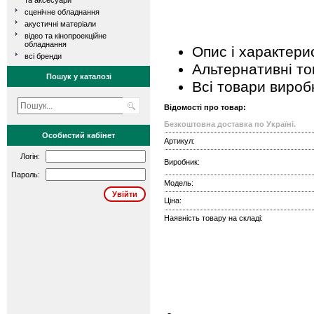
та аксесуари
сценічне обладнання
акустичні матеріали
відео та кінопроекційне
обладнання
Опис і характери
всі бренди
Альтернативні т
Пошук у каталозі
Всі товари вироб
Відомості про товар:
Безкоштовна доставка по Україні.
Особистий кабінет
Артикул:
Логін:
Виробник:
Пароль:
Модель:
Ціна:
Наявність товару на складі: