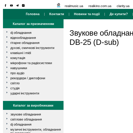
realmusic.ua
realkino.com.ua
clarity.ua
Головна
|
Контакти
|
Новини та події
|
Де купити?
Каталог за призначенням
Звукове обладна
dj обладнання
відеообладнання
DB-25 (D-sub)
гітарне обладнання
духові, смичкові інструменти
клавішні і midi
комутація
мікрофони та радіосистеми
навушники
про аудіо
рекордери / диктофони
світло
студія
ударні інструменти
Каталог за виробниками
звукове обладнання
світлове обладнання
dj обладнання
музичні інструменти, обладнання