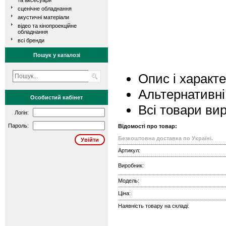
та аксесуари
сценічне обладнання
акустичні матеріали
відео та кінопроекційне
обладнання
всі бренди
Пошук у каталозі
Опис і характ
Альтернативні
Особистий кабінет
Всі товари ви
Логін:
Пароль:
Відомості про товар:
Безкоштовна доставка по Україні.
Артикул:
Виробник:
Модель:
Ціна:
Наявність товару на складі: