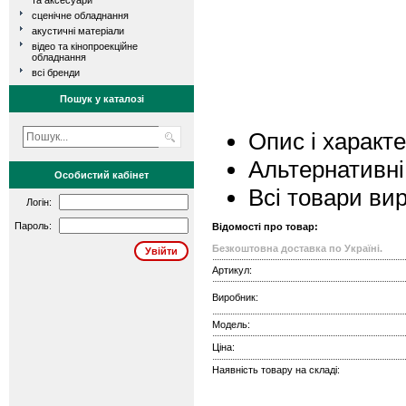
та аксесуари
сценічне обладнання
акустичні матеріали
відео та кінопроекційне
обладнання
всі бренди
Пошук у каталозі
Опис і характ
Альтернативні
Особистий кабінет
Всі товари ви
Логін:
Пароль:
Відомості про товар:
Безкоштовна доставка по Україні.
Артикул:
Виробник:
Модель:
Ціна:
Наявність товару на складі: