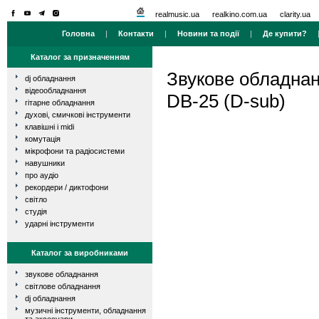
realmusic.ua
realkino.com.ua
clarity.ua
Головна
|
Контакти
|
Новини та події
|
Де купити?
Каталог за призначенням
Звукове обладна
dj обладнання
відеообладнання
DB-25 (D-sub)
гітарне обладнання
духові, смичкові інструменти
клавішні і midi
комутація
мікрофони та радіосистеми
навушники
про аудіо
рекордери / диктофони
світло
студія
ударні інструменти
Каталог за виробниками
звукове обладнання
світлове обладнання
dj обладнання
музичні інструменти, обладнання