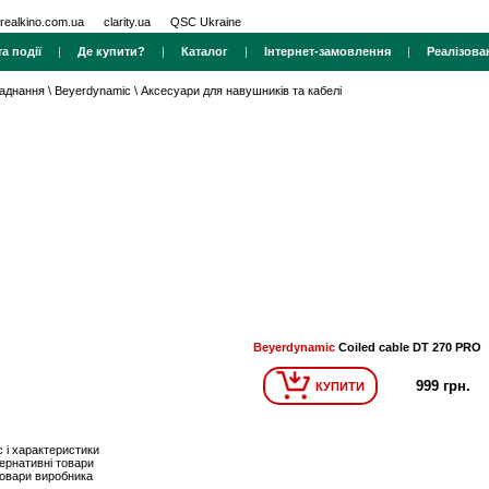
realkino.com.ua
clarity.ua
QSC Ukraine
а події
|
Де купити?
|
Каталог
|
Інтернет-замовлення
|
Реалізова
ладнання
\
Beyerdynamic
\
Аксесуари для навушників та кабелі
Beyerdynamic
Coiled cable DT 270 PRO
999 грн.
КУПИТИ
 і характеристики
ернативні товари
товари виробника