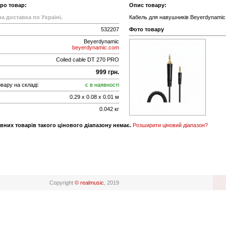
про товар:
Опис товару:
а доставка по Україні.
Кабель для навушників Beyerdynamic
532207
Фото товару
Beyerdynamic
beyerdynamic.com
Coiled cable DT 270 PRO
999 грн.
вару на складі:
є в наявності
0.29 x 0.08 x 0.01 м
0.042 кг
вних товарів такого цінового діапазону немає.
Розширити ціновий діапазон?
Copyright
© realmusic
, 2019