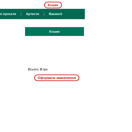
Кошик
ні проєкти
|
Артисти
|
Вакансії
Кошик
Всього:
0
грн.