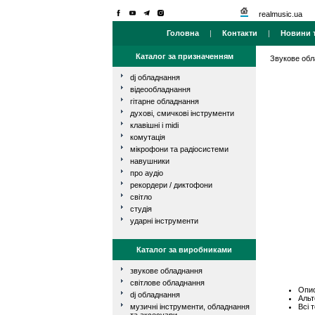
realmusic.ua
Головна
|
Контакти
|
Новини т
Каталог за призначенням
Звукове об
dj обладнання
відеообладнання
гітарне обладнання
духові, смичкові інструменти
клавішні і midi
комутація
мікрофони та радіосистеми
навушники
про аудіо
рекордери / диктофони
світло
студія
ударні інструменти
Каталог за виробниками
звукове обладнання
світлове обладнання
Опис
dj обладнання
Альт
Всі 
музичні інструменти, обладнання