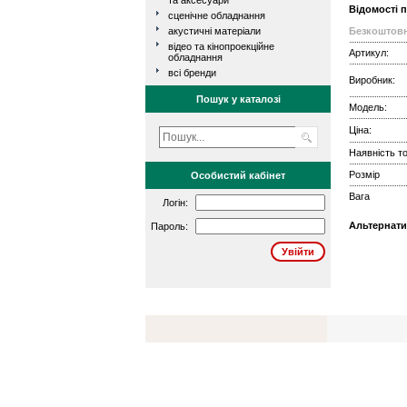
та аксесуари
Відомості 
сценічне обладнання
акустичні матеріали
Безкоштовн
відео та кінопроекційне
Артикул:
обладнання
всі бренди
Виробник:
Пошук у каталозі
Модель:
Ціна:
Наявність то
Розмір
Особистий кабінет
Вага
Логін:
Альтернати
Пароль: