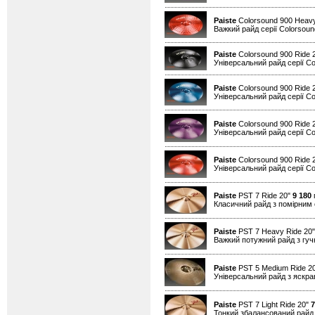
Paiste
Colorsound 900 Heav
Важкий райд серії Colorsound
Paiste
Colorsound 900 Ride 
Універсальний райд серії Co
Paiste
Colorsound 900 Ride 
Універсальний райд серії Co
Paiste
Colorsound 900 Ride 
Універсальний райд серії Co
Paiste
Colorsound 900 Ride 
Універсальний райд серії Co
Paiste
PST 7 Ride 20"
9 180
г
Класичний райд з помірним
Paiste
PST 7 Heavy Ride 20
Важкий потужний райд з гуч
Paiste
PST 5 Medium Ride 2
Універсальний райд з яскр
Paiste
PST 7 Light Ride 20"
7
Тонкий збалансований райд