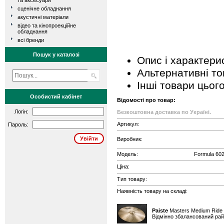
та аксесуари
сценічне обладнання
акустичні матеріали
відео та кінопроекційне
обладнання
всі бренди
Пошук у каталозі
Опис і характери
Альтернативні т
Інші товари цьог
Особистий кабінет
Відомості про товар:
Логін:
Безкоштовна доставка по Україні.
Артикул:
Пароль:
Виробник:
Модель:
Formula 602
Ціна:
Тип товару:
Наявність товару на складі:
Paiste
Masters Medium Ride
Відмінно збалансований райд