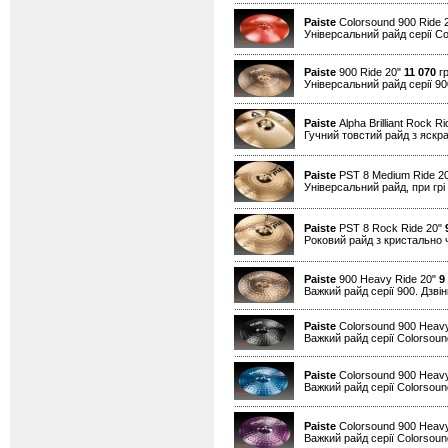
Paiste
Colorsound 900 Ride 
Універсальний райд серії Co
Paiste
900 Ride 20"
11 070
гр
Універсальний райд серії 90
Paiste
Alpha Brilliant Rock R
Гучний товстий райд з яскрав
Paiste
PST 8 Medium Ride 2
Універсальний райд, при грі
Paiste
PST 8 Rock Ride 20"
Роковий райд з кристально 
Paiste
900 Heavy Ride 20"
9
Важкий райд серії 900. Дзвін
Paiste
Colorsound 900 Heavy
Важкий райд серії Colorsound
Paiste
Colorsound 900 Heavy
Важкий райд серії Colorsound
Paiste
Colorsound 900 Heavy
Важкий райд серії Colorsound