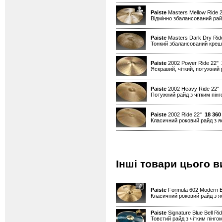
Paiste
Masters Mellow Ride
Відмінно збалансований райд
Paiste
Masters Dark Dry Rid
Тонкий збалансований креш д
Paiste
2002 Power Ride 22"
Яскравий, чіткий, потужний 
Paiste
2002 Heavy Ride 22"
Потужний райд з чітким пін
Paiste
2002 Ride 22"
18 360
Класичний роковий райд з я
Інші товари цього в
Paiste
Formula 602 Modern E
Класичний роковий райд з я
Paiste
Signature Blue Bell Ri
Товстий райд з чітким пінго