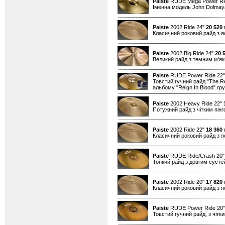
Paiste
RUDE Mega Power Ri
Іменна модель John Dolmaya
Paiste
2002 Ride 24"
20 520
г
Класичний роковий райд з я
Paiste
2002 Big Ride 24"
20 
Великий райд з темним м'як
Paiste
RUDE Power Ride 22
Товстий гучний райд "The Re
альбому "Reign In Blood" г
Paiste
2002 Heavy Ride 22"
Потужний райд з чітким пін
Paiste
2002 Ride 22"
18 360
г
Класичний роковий райд з я
Paiste
RUDE Ride/Crash 20
Тонкий райд з довгим сусте
Paiste
2002 Ride 20"
17 820
г
Класичний роковий райд з я
Paiste
RUDE Power Ride 20
Товстий гучний райд, з чітк