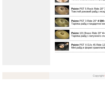
Paiste
PST 5 Rock Ride 20"
Товстий роковий райд з яск
Paiste
PST 3 Ride 20"
4 590
г
Тарілка райд стандартної в
Paiste
101 Brass Ride 20"
4 
Тарілка райд з латунного с
Paiste
PST X DJs 45 Ride 1
Міні райд в формі грамплатів
Copyright