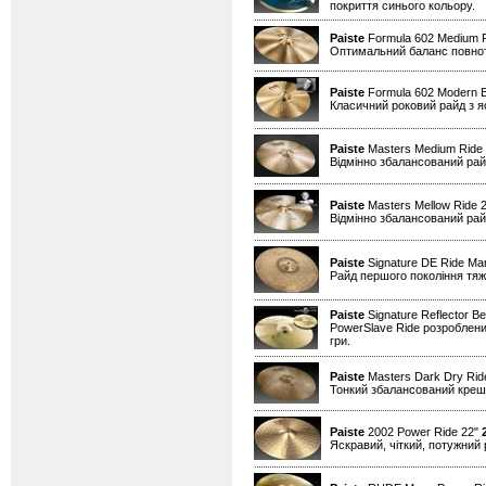
покриття синього кольору.
Paiste
Formula 602 Medium 
Оптимальний баланс повноти 
Paiste
Formula 602 Modern E
Класичний роковий райд з я
Paiste
Masters Medium Ride
Відмінно збалансований райд
Paiste
Masters Mellow Ride 
Відмінно збалансований райд
Paiste
Signature DE Ride Mar
Райд першого покоління тяжі
Paiste
Signature Reflector Be
PowerSlave Ride розроблений
гри.
Paiste
Masters Dark Dry Ride
Тонкий збалансований креш д
Paiste
2002 Power Ride 22"
Яскравий, чіткий, потужний 