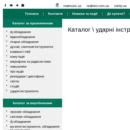
realmusic.ua
realkino.com.ua
clarity.ua
Головна
|
Контакти
|
Новини та події
|
Де купити?
Каталог за призначенням
Каталог
\
ударні інст
dj обладнання
відеообладнання
гітарне обладнання
духові, смичкові інструменти
клавішні і midi
комутація
мікрофони та радіосистеми
навушники
про аудіо
рекордери / диктофони
світло
студія
ударні інструменти
Каталог за виробниками
звукове обладнання
світлове обладнання
dj обладнання
музичні інструменти, обладнання