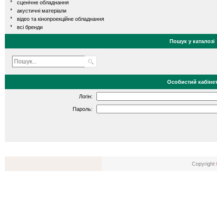
сценічне обладнання
акустичні матеріали
відео та кінопроекційне обладнання
всі бренди
Пошук у каталозі
Особистий кабіне
Логін:
Пароль:
Copyright