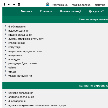
realmusic.ua
realkino.com.ua
clarity.ua
Головна
|
Контакти
|
Новини та події
|
Де купити?
Каталог за призначен
dj обладнання
відеообладнання
гітарне обладнання
духові, смичкові інструменти
клавішні і midi
комутація
мікрофони та радіосистеми
навушники
про аудіо
рекордери / диктофони
світло
студія
ударні інструменти
Каталог за виробник
звукове обладнання
світлове обладнання
dj обладнання
музичні інструменти, обладнання та аксесуари