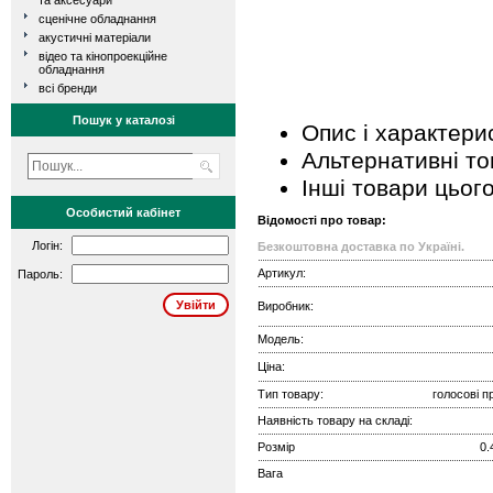
та аксесуари
сценічне обладнання
акустичні матеріали
відео та кінопроекційне
обладнання
всі бренди
Пошук у каталозі
Опис і характери
Альтернативні т
Інші товари цьог
Особистий кабінет
Відомості про товар:
Логін:
Безкоштовна доставка по Україні.
Артикул:
Пароль:
Виробник:
Модель:
Ціна:
Тип товару:
голосові п
Наявність товару на складі:
Розмір
0.
Вага