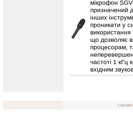
мікрофон SGV-
призначений д
інших інструме
проникати у с
використання 
що дозволяє в
процесорам, т
неперевершено
частоті 1 кГц
вхідним звуко
Copyright