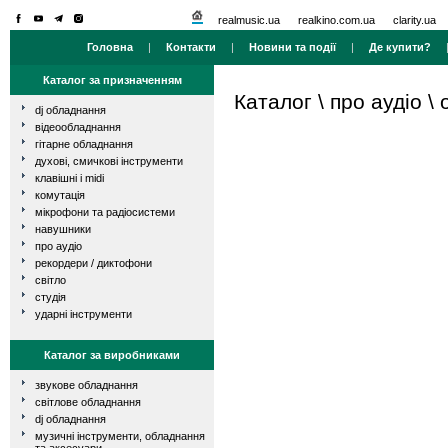
realmusic.ua
realkino.com.ua
clarity.ua
Головна
|
Контакти
|
Новини та події
|
Де купити?
Каталог за призначенням
Каталог
\
про аудіо
\
dj обладнання
відеообладнання
гітарне обладнання
духові, смичкові інструменти
клавішні і midi
комутація
мікрофони та радіосистеми
навушники
про аудіо
рекордери / диктофони
світло
студія
ударні інструменти
Каталог за виробниками
звукове обладнання
світлове обладнання
dj обладнання
музичні інструменти, обладнання