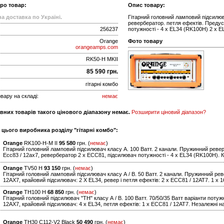
про товар:
Опис товару:
а доставка по Україні.
Гітарний головний ламповий підсилюв
ревербератор. петля ефектів. Преду
256237
потужності - 4 x EL34 (RK100H) 2 x E
Orange
Фото товару
orangeamps.com
RK50-H MKII
85 590 грн.
гітарні комбо
вару на складі:
немає
вних товарів такого цінового діапазону немає.
Розширити ціновий діапазон?
 цього виробника розділу "гітарні комбо":
Orange
RK100-H-M II
95 580
грн. (
немає
)
Гітарний головний ламповий підсилювач класу А. 100 Ватт. 2 канали. Пружинний реве
Ecc83 / 12ax7, ревербератор 2 x ECC81, підсилювач потужності - 4 x EL34 (RK100H). К
Orange
TV50 H
93 150
грн. (
немає
)
Гітарний головний ламповий підсилювач класу А / B. 50 Ватт. 2 канали. Пружинний ре
12AX7, крайовий підсилювач: 2 X EL34, ревер і петля ефектів: 2 x ECC81 / 12AT7. 1 х 
Orange
TH100 H
68 850
грн. (
немає
)
Гітарний головний підсилювач "TH" класу А / B. 100 Ватт. 70/50/35 Ватт варіанти потуж
12AX7, крайовий підсилювач: 4 x EL34, петля ефектів: 1 x ECC81 / 12AT7. Незалежні нас
Orange
TH30 C112-V2 Black
50 490
грн. (
немає
)