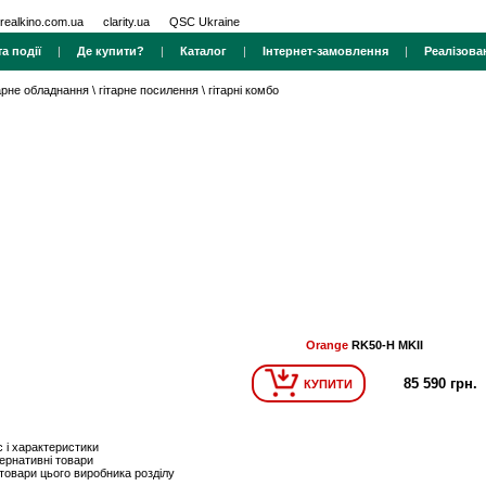
realkino.com.ua
clarity.ua
QSC Ukraine
а події
|
Де купити?
|
Каталог
|
Інтернет-замовлення
|
Реалізова
тарне обладнання
\
гітарне посилення
\
гітарні комбо
Orange
RK50-H MKII
85 590 грн.
КУПИТИ
 і характеристики
ернативні товари
 товари цього виробника розділу