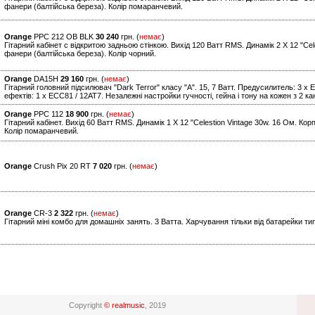
фанери (балтійська береза). Колір помаранчевий.
Orange
PPC 212 OB BLK
30 240
грн. (
немає
)
Гітарний кабінет c відкритою задньою стінкою. Вихід 120 Ватт RMS. Динамік 2 X 12 "Cel
фанери (балтійська береза). Колір чорний.
Orange
DA15H
29 160
грн. (
немає
)
Гітарний головний підсилювач "Dark Terror" класу "А". 15, 7 Ватт. Предусилитель: 3 x
ефектів: 1 x ECC81 / 12AT7. Незалежні настройки гучності, гейна і тону на кожен з 2 ка
Orange
PPC 112
18 900
грн. (
немає
)
Гітарний кабінет. Вихід 60 Ватт RMS. Динамік 1 X 12 "Celestion Vintage 30w. 16 Ом. Ко
Колір помаранчевий.
Orange
Crush Pix 20 RT
7 020
грн. (
немає
)
Orange
CR-3
2 322
грн. (
немає
)
Гітарний міні комбо для домашніх занять. 3 Ватта. Харчування тільки від батарейки тип
Copyright
© realmusic
, 2019