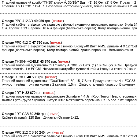
Гітарний ламповий комбо "TH30" класу А. 30/15/7 Ватт. (1) 16 Ом, (2) 8 Ом. Преамп: 
ефектів: 1 x ECC81 / 12AT7. Незалежні настройки гучності, гейна і тону на кожен з 2 ка
Orange
PPC 412 AD
49 950
грн. (
немає
)
Гітарний кабінет c відкритою задньою стінкою і скошених передньою панеллю. Вихід 240
Ом. Корпус з 13 шарової, 18 мм фанери (балтійська береза). Колір помаранчевий. Кра
Orange
PPC 412 C
47 790
грн. (
немає
)
Гітарний кабінет c відкритою задньою стінкою. Вихід 240 Ватт RMS. Динамік 4 X 12 "Cel
фанери (балтійська береза). Колір помаранчевий. Країна виробник - Великобританія.
Orange
TH30-H-V2-BLK
43 740
грн. (
немає
)
Гітарний головний підсилювач "TH" класу А. 30/15/7 Ватт. (1) 16 Ом, (2) 8 Ом. Предус
петля ефектів: 1 x ECC81 Незалежні настройки гучності, гейна і тону на кожен з 2 канал
Orange
DT30 H
40 500
грн. (
немає
)
Гітарний головний підсилювач "Dual Terror". 30, 15, 7 Ватт. Предусилитель: 4 x ECC83
гучності, гейна і тону на кожен з 2 каналів. 1.5mm Zintec сталевий Карассо. В комплекті
Orange
JRT-H
32 670
грн. (
немає
)
Гітарний головний ламповий підсилювач Signature # 4 Jim Root Terror Head створена 
Джима Рута (група Slipknot). Потужність: можливість перемикання 15 або 7 Вт. Управлін
Orange
JRT-CAB
30 240
грн. (
немає
)
Кабінет гітарний. 120 Ватт. Динаміки Orange 2x12.
Orange
PPC 212 OB
30 240
грн. (
немає
)
Гітарний кабінет c відкритою задньою стінкою. Вихід 120 Ватт RMS. Динамік 2 X 12 "Cel