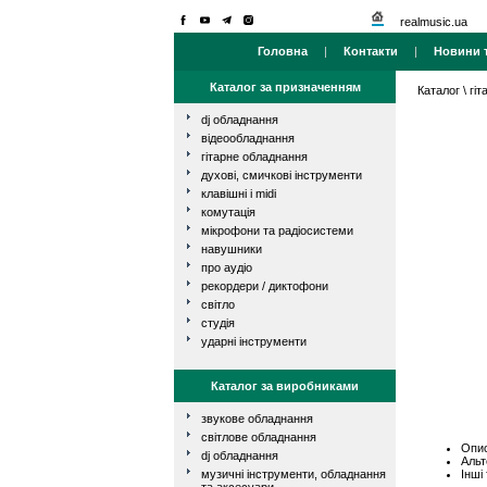
realmusic.ua
Головна
|
Контакти
|
Новини т
Каталог за призначенням
Каталог
\
гі
dj обладнання
відеообладнання
гітарне обладнання
духові, смичкові інструменти
клавішні і midi
комутація
мікрофони та радіосистеми
навушники
про аудіо
рекордери / диктофони
світло
студія
ударні інструменти
Каталог за виробниками
звукове обладнання
світлове обладнання
Опис
dj обладнання
Альт
Інші
музичні інструменти, обладнання