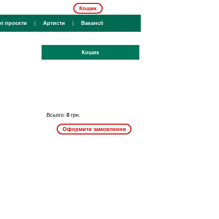
Кошик
ні проєкти
|
Артисти
|
Вакансії
Кошик
Всього:
0
грн.