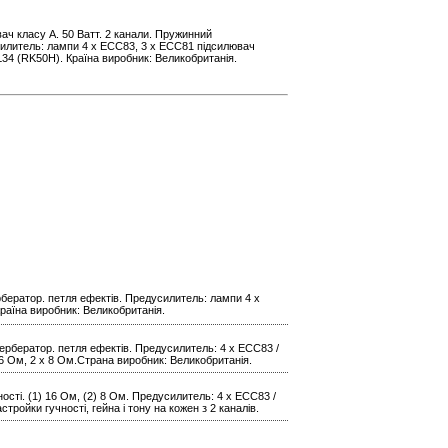
ач класу А. 50 Ватт. 2 канали. Пружинний
силитель: лампи 4 x ECC83, 3 x ECC81 підсилювач
L34 (RK50H). Країна виробник: Великобританія.
рбератор. петля ефектів. Предусилитель: лампи 4 x
раїна виробник: Великобританія.
вербератор. петля ефектів. Предусилитель: 4 x ECC83 /
16 Ом, 2 х 8 Ом.Страна виробник: Великобританія.
ності. (1) 16 Ом, (2) 8 Ом. Предусилитель: 4 x ECC83 /
тройки гучності, гейна і тону на кожен з 2 каналів.