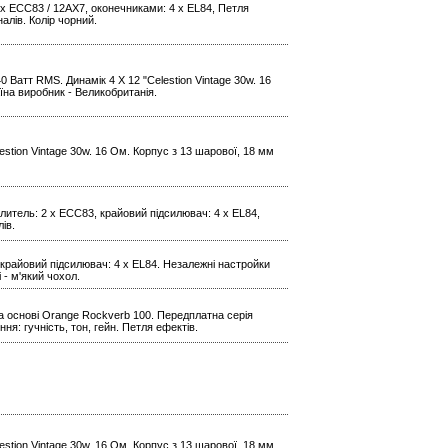
2 x ECC83 / 12AX7, оконечниками: 4 x EL84, Петля
налів. Колір чорний.
 Ватт RMS. Динамік 4 X 12 "Celestion Vintage 30w. 16
їна виробник - Великобританія.
estion Vintage 30w. 16 Ом. Корпус з 13 шарової, 18 мм
илитель: 2 x ECC83, крайовий підсилювач: 4 x EL84,
ів.
. крайовий підсилювач: 4 x EL84. Незалежні настройки
 - м'який чохол.
на основі Orange Rockverb 100. Передплатна серія
ня: гучність, тон, гейн. Петля ефектів.
estion Vintage 30w. 16 Ом. Корпус з 13 шарової, 18 мм