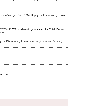
estion Vintage 30w. 16 Ом. Корпус з 13 шарової, 18 мм
 ECC83 / 12AX7, крайовий підсилювач: 2 x EL84. Петля
налів.
рпус з 13 шарової, 18 мм фанери (балтійська береза).
у "крона"!