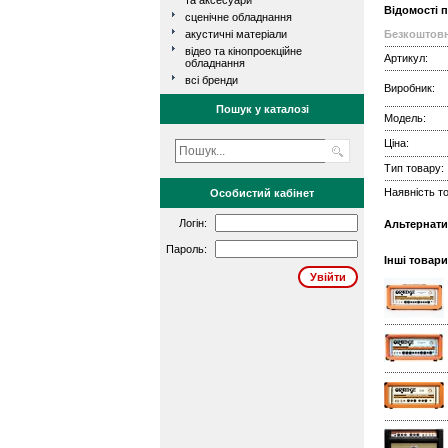
та аксесуари
Відомості 
сценічне обладнання
акустичні матеріали
Безкоштовн
відео та кінопроекційне
Артикул:
обладнання
всі бренди
Виробник:
Пошук у каталозі
Модель:
Ціна:
Тип товару:
Наявність то
Особистий кабінет
Логін:
Альтернати
Пароль:
Інші товари