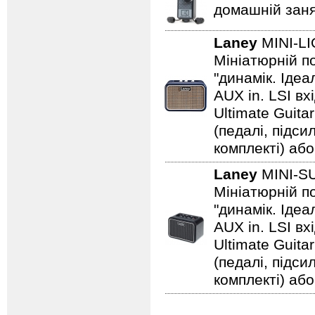
домашній заня
Laney
MINI-L
Мініатюрній по
"динамік. Іде
AUX in. LSI вх
Ultimate Guita
(педалі, підс
комплекті) або
Laney
MINI-
Мініатюрній по
"динамік. Іде
AUX in. LSI вх
Ultimate Guita
(педалі, підс
комплекті) або