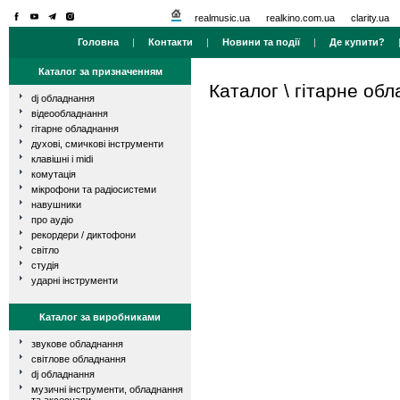
realmusic.ua
realkino.com.ua
clarity.ua
Головна
|
Контакти
|
Новини та події
|
Де купити?
Каталог за призначенням
Каталог
\
гітарне об
dj обладнання
відеообладнання
гітарне обладнання
духові, смичкові інструменти
клавішні і midi
комутація
мікрофони та радіосистеми
навушники
про аудіо
рекордери / диктофони
світло
студія
ударні інструменти
Каталог за виробниками
звукове обладнання
світлове обладнання
dj обладнання
музичні інструменти, обладнання