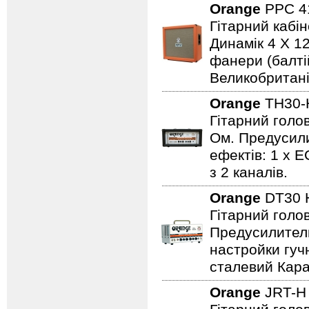
Orange
PPC 4
Гітарний кабі
Динамік 4 X 12
фанери (балті
Великобритані
Orange
TH30-
Гітарний голов
Ом. Предусили
ефектів: 1 x E
з 2 каналів.
Orange
DT30
Гітарний голов
Предусилитель
настройки гучн
сталевий Карас
Orange
JRT-