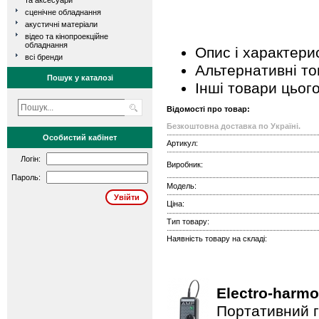
та аксесуари
сценічне обладнання
акустичні матеріали
відео та кінопроекційне
обладнання
Опис і характери
всі бренди
Альтернативні т
Пошук у каталозі
Інші товари цьог
Відомості про товар:
Безкоштовна доставка по Україні.
Особистий кабінет
Артикул:
Логін:
Виробник:
Пароль:
Модель:
Ціна:
Тип товару:
Наявність товару на складі:
Electro-harmo
Портативний г