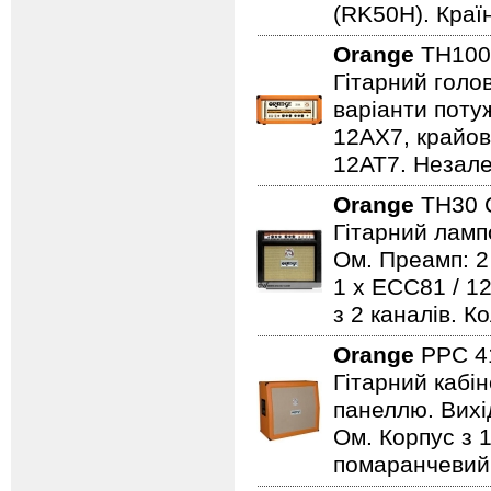
(RK50H). Краї
Orange
TH100
Гітарний голов
варіанти потуж
12AX7, крайов
12AT7. Незалеж
Orange
TH30 
Гітарний лампо
Ом. Преамп: 2
1 x ECC81 / 12
з 2 каналів. К
Orange
PPC 4
Гітарний кабі
панеллю. Вихід
Ом. Корпус з 
помаранчевий.