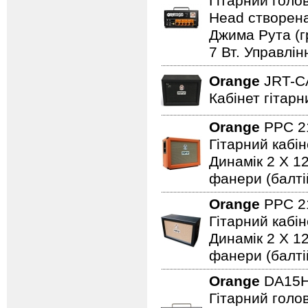
Гітарний голо
Head створена
Джима Рута (г
7 Вт. Управлін
Orange
JRT-
Кабінет гітарн
Orange
PPC 2
Гітарний кабі
Динамік 2 X 12
фанери (балті
Orange
PPC 2
Гітарний кабі
Динамік 2 X 12
фанери (балті
Orange
DA15
Гітарний голов