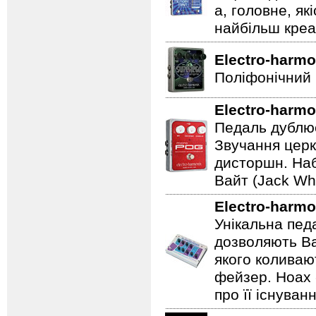
а, головне, як
найбільш креат
Electro-harmo
Поліфонічний 
Electro-harmo
Педаль дублює
Звучання церк
дисторшн. Наб
Вайт (Jack Whi
Electro-harmo
Унікальна пед
дозволяють Ва
якого коливаю
фейзер. Hoax 
про її існуван