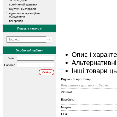
та аксесуари
сценічне обладнання
акустичні матеріали
відео та кінопроекційне
обладнання
всі бренди
Пошук у каталозі
Особистий кабінет
Опис і характ
Логін:
Альтернативні
Пароль:
Інші товари ц
Відомості про товар:
Безкоштовна доставка по Україні.
Артикул:
Виробник:
Модель:
Ціна: