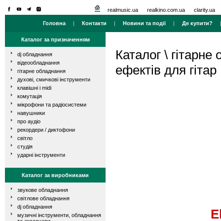
realmusic.ua
realkino.com.ua
clarity.ua
Головна
|
Контакти
|
Новини та події
|
Де купити?
Каталог за призначенням
Каталог
\
гітарне
dj обладнання
відеообладнання
ефектів для гітар
гітарне обладнання
духові, смичкові інструменти
клавішні і midi
комутація
мікрофони та радіосистеми
навушники
про аудіо
рекордери / диктофони
світло
студія
ударні інструменти
Каталог за виробниками
звукове обладнання
світлове обладнання
dj обладнання
E
музичні інструменти, обладнання