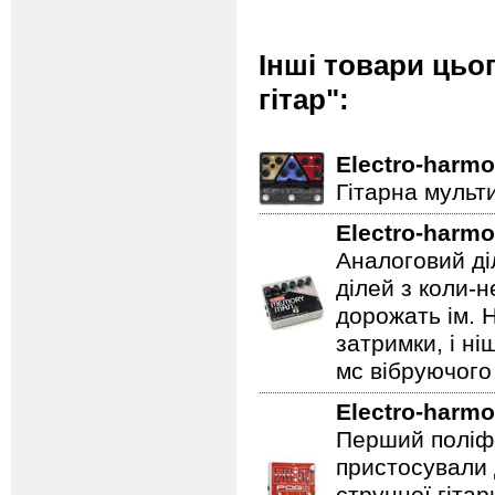
Інші товари цьо
гітар":
Electro-harmo
Гітарна мульт
Electro-harmo
Аналоговий ді
ділей з коли-
дорожать ім. 
затримки, і н
мс вібруючого 
Electro-harmo
Перший поліфо
пристосували 