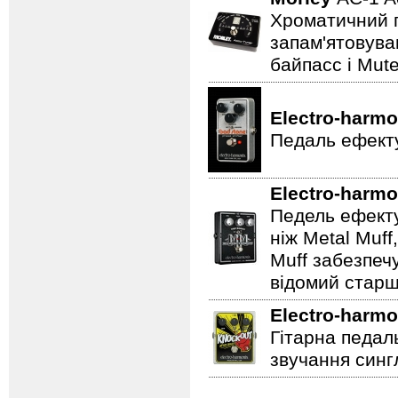
Хроматичний п
запам'ятовува
байпасс і Mut
Electro-harmo
Педаль ефекту
Electro-harmo
Педель ефекту
ніж Metal Muf
Muff забезпечу
відомий старш
Electro-harmo
Гітарна педал
звучання сингл