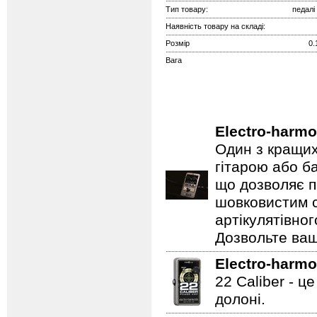
Тип товару:
педалі
Наявність товару на складі:
Розмір
0.
Вага
Electro-harmo
Один з кращих
гітарою або ба
що дозволяє п
шовковистим с
артікулятівног
Дозвольте ваш
Electro-harmo
22 Caliber - ц
долоні.