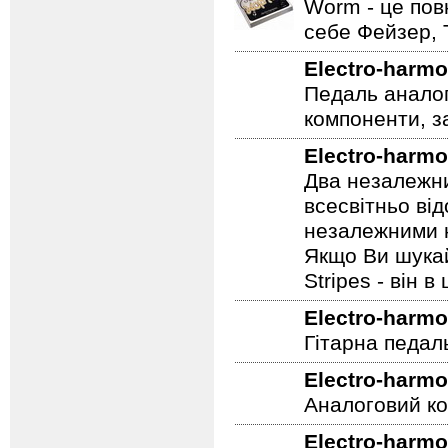
Нова педаль се
Electro-harmo
Worm - це пов
себе Фейзер, 
Electro-harmo
Педаль аналог
компоненти, з
Electro-harmo
Два незалежни
всесвітньо ві
незалежними н
Якщо Ви шукай
Stripes - він в 
Electro-harmo
Гітарна педал
Electro-harmo