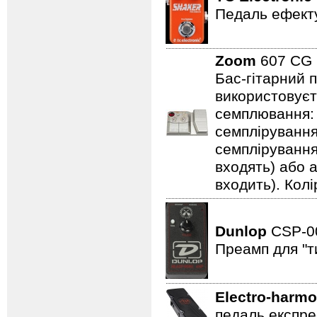
Педаль ефекту
Zoom
607 C
Бас-гітарний 
використовуєт
семплювання: 3
семплірування,
семплірування
входять) або 
входить). Колі
Dunlop
CSP-
Преамп для "т
Electro-harmo
педаль експре