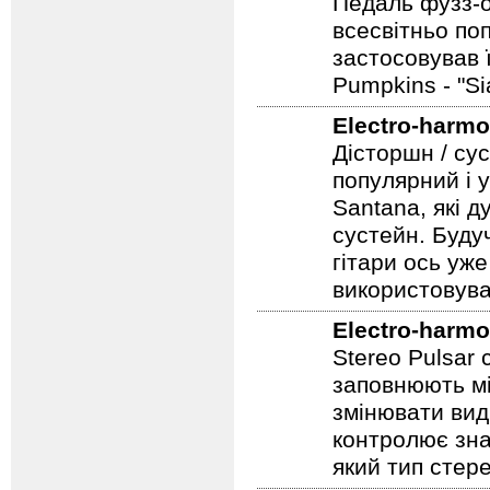
Electro-harmo
Педаль фузз-о
всесвітньо по
застосовував 
Pumpkins - "S
Electro-harmo
Дісторшн / су
популярний і у
Santana, які д
сустейн. Будуч
гітари ось уже
використовува
Electro-harmo
Stereo Pulsar
заповнюють мі
змінювати вид