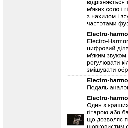
набір елемент
FAT/NORM, рег
відрізняється
м'яких соло і 
з нахилом і зс
частотами фуз
Electro-harmo
Electro-Harmo
цифровий діле
м'яким звуком
регулювати кіл
змішувати обр
Electro-harmo
Педаль аналог
Electro-harmo
Один з кращих