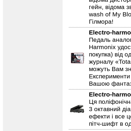
гейн, відома 
wash of My Blo
Гілмора!
Electro-harmo
Педаль аналог
Harmonix удос
покупка) від 
журналу «Total
можуть Вам зн
Експерименти 
Вашою фантазі
Electro-harmo
Ця поліфонічна
3 октавний ді
ефекти і все 
пітч-шифт в од