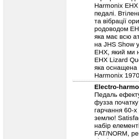
Педаль ефекту
і графічним д
Harmonix EHX 
педалі. Втілен
та вібрації о
родоводом EHX
яка має всю а
на JHS Show у
EHX, який ми 
EHX Lizard Qu
яка оснащена р
Harmonix 1970
Electro-harmo
Педаль ефекту
фузза початку
гарчання 60-х
землю! Satisf