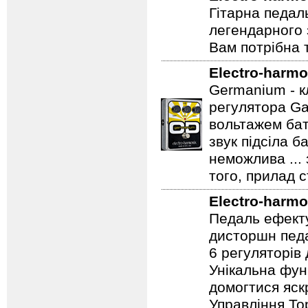
Аналоговий ко
Electro-harmo
Гітарна педал
легендарного 
Вам потрібна т
Electro-harmo
Germanium - к
регулятора Ga
вольтажем бат
звук підсіла б
неможлива ...
того, прилад 
Electro-harmo
Педаль ефекту
дисторшн педа
6 регуляторів