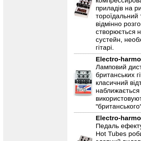
компрессирова
приладів на ри
тороїдальний 
відмінно розг
створюється 
сустейн, необ
гітарі.
Electro-harmo
Ламповий дист
британських гі
класичний відт
наближається 
використовуют
"британського
Electro-harmo
Педаль ефекту
Hot Tubes роб