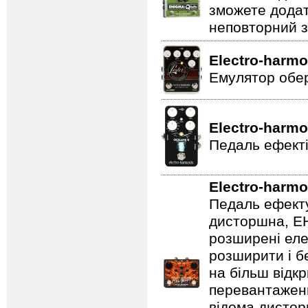
зможете додат
неповторний з
Electro-harmo
Емулятор обер
Electro-harmo
Педаль ефекті
Electro-harmo
Педаль ефекту
дисторшна, EH
розширені еле
розширити і б
на більш відкр
перевантаженн
відома дистор