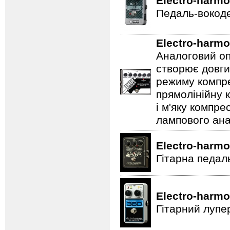
Electro-harmo
Педаль-вокоде
Electro-harmo
Аналоговий оп
створює довги
режиму компре
прямолінійну 
і м'яку компре
лампового ана
Electro-harmo
Гітарна педал
Electro-harmo
Гітарний лупе