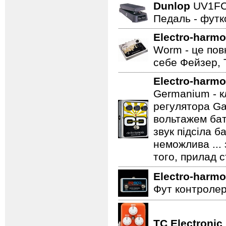
Dunlop
UV1F
Педаль - футк
Electro-harmo
Worm - це пов
себе Фейзер, 
Electro-harmo
Germanium - к
регулятора Ga
вольтажем бат
звук підсіла б
неможлива ...
того, прилад 
Electro-harmo
Фут контролер
TC Electronic