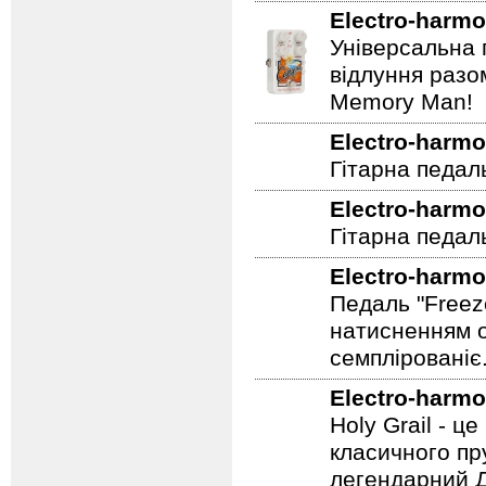
Electro-harmo
Універсальна 
відлуння разо
Memory Man!
Electro-harmo
Гітарна педал
Electro-harmo
Гітарна педаль
Electro-harmo
Педаль "Freez
натисненням од
семплірованіє
Electro-harmo