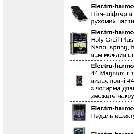
Electro-harmo
Пітч-шіфтер ві
рухомих части
Electro-harmo
Holy Grail Plu
Nano: spring, 
вам можливіст
Electro-harmo
44 Magnum гіт
видає повні 44
з чотирма два
зможете накру
Electro-harmo
Педаль ефекту