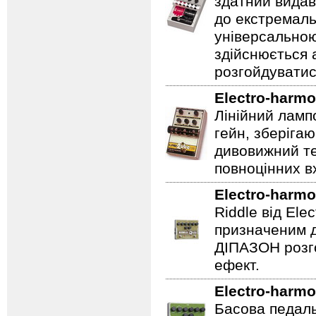
здатний видав
до екстремаль
універсальною
здійснюється
розгойдуватис
Electro-harmo
Лінійний ламп
гейн, зберігаю
дивовижний те
повноцінних вх
Electro-harmo
Riddle від Ele
призначеним д
ДІПАЗОН розго
ефект.
Electro-harmo
Басова педаль