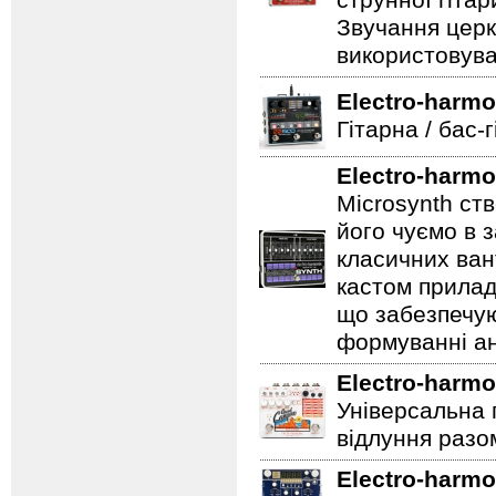
струнної гітар
Звучання церк
використовува
Electro-harmo
Гітарна / бас-
Electro-harmo
Microsynth ст
його чуємо в з
класичних ван
кастом прилад
що забезпечую
формуванні ан
Electro-harmo
Універсальна 
відлуння разо
Electro-harmo