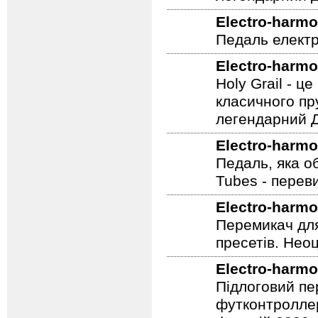
Holy Grail - 
класичного пр
легендарний Ді
Electro-harmo
Педаль електр
Electro-harmo
Holy Grail - 
класичного пр
легендарний Ді
Electro-harmo
Педаль, яка о
Tubes - перев
Electro-harmo
Перемикач для
пресетів. Неоц
Electro-harmo