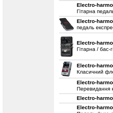
наявності
)
Педаль гучнос
Electro-harmo
Гітарна педал
Electro-harmo
педаль експре
Electro-harmo
Гітарна / бас
Electro-harmo
Класичний фле
Electro-harmo
Перевидання к
Electro-harmo