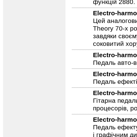
Підлоговий пер
футконтроллер
функцій 2880.
Electro-harmo
Цей аналогови
Theory 70-х р
завдяки своєм
соковитий хору
Electro-harmo
Педаль авто-в
Electro-harmo
Педаль ефекті
Electro-harmo
Гітарна педал
процесорів, р
Electro-harmo