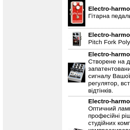
Electro-harmo
Гітарна педал
Electro-harmo
Pitch Fork Poly
Electro-harmo
Створене на д
запатентовани
сигналу Вашої
регулятор, вс
відтінків.
Electro-harmo
Оптичний ламп
професійні рі
студійних ком