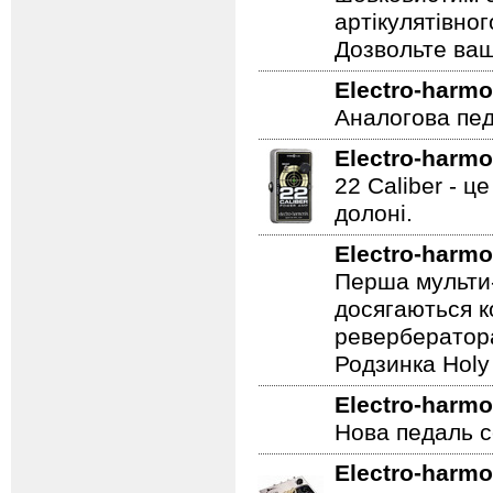
гітарою або ба
що дозволяє п
шовковистим с
артікулятівног
Дозвольте ваш
Electro-harmo
Аналогова педа
Electro-harmo
22 Caliber - ц
долоні.
Electro-harmo
Перша мульти-
досягаються к
ревербератора
Родзинка Holy 
Electro-harmo