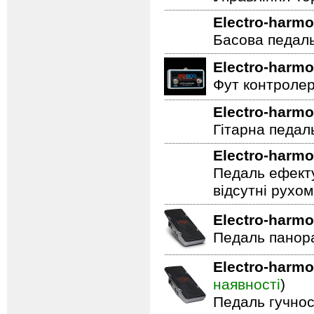
Унікальна фун
домогтися яскр
Управління To
Electro-harmo
Басова педал
Electro-harmo
Фут контролер
Electro-harmo
Гітарна педал
Electro-harmo
Педаль ефекту
відсутні рухо
Electro-harmo
Педаль панор
Electro-harmo