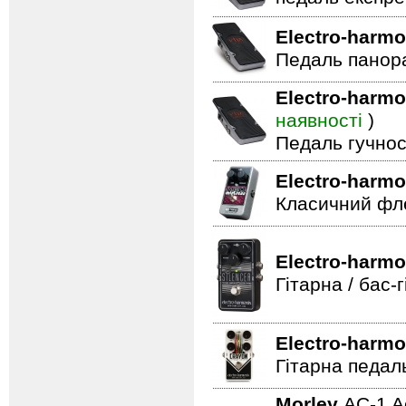
Electro-harmo
Педаль панор
Electro-harmo
наявності
)
Педаль гучнос
Electro-harmo
Класичний фле
Electro-harmo
Гітарна / бас
Electro-harmo
Гітарна педал
Morley
AC-1 A