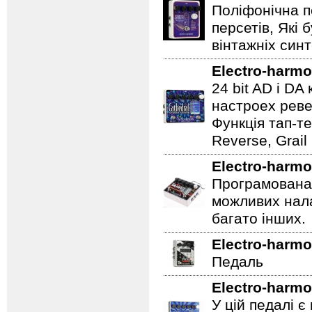
Поліфонічна п
персетів, Які 
вінтажніх синт
Electro-harmo
24 bit AD і D
настроех реве
Функція тап-те
Reverse, Grail
Electro-harmo
Програмована 
можливих нала
багато інших.
Electro-harmo
Педаль
Electro-harmo
У цій педалі є