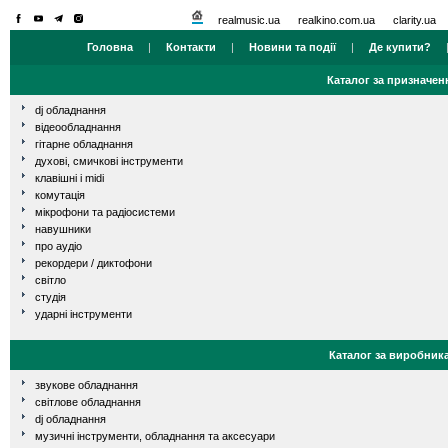
realmusic.ua
realkino.com.ua
clarity.ua
Головна
|
Контакти
|
Новини та події
|
Де купити?
Каталог за призначен
dj обладнання
відеообладнання
гітарне обладнання
духові, смичкові інструменти
клавішні і midi
комутація
мікрофони та радіосистеми
навушники
про аудіо
рекордери / диктофони
світло
студія
ударні інструменти
Каталог за виробник
звукове обладнання
світлове обладнання
dj обладнання
музичні інструменти, обладнання та аксесуари