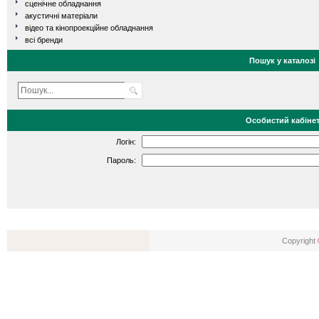
сценічне обладнання
акустичні матеріали
відео та кінопроекційне обладнання
всі бренди
Пошук у каталозі
Особистий кабіне
Логін:
Пароль:
Copyright