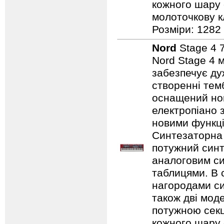
кожного шару 
молоточкову кл
Розміри: 1282
Nord
Stage 4 
Nord Stage 4 
забезпечує ду
створенні темб
оснащений нов
електропіано з
новими функці
Синтезаторна 
потужний синт
аналоговим с
таблицями. В 
нагородами сим
також дві мод
потужною секц
кожного шару 