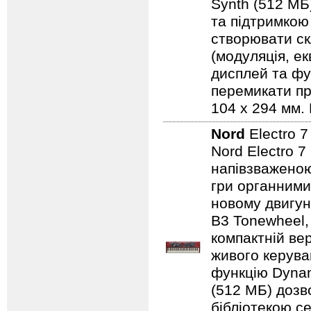
Synth (512 МБ
та підтримкою
створювати ск
(модуляція, е
дисплей та фу
перемикати пр
104 x 294 мм. 
Nord
Electro 
Nord Electro 
напівзваженою
гри органними
новому двигун
B3 Tonewheel,
компактній ве
живого керуван
функцію Dynam
(512 МБ) дозв
бібліотекою се