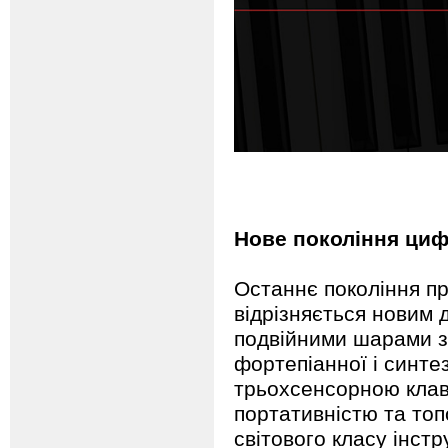
Нове покоління циф
Останнє покоління п
відрізняється новим 
подвійними шарами з
фортепіанної і синте
трьохсенсорною клаві
портативністю та то
світового класу інст