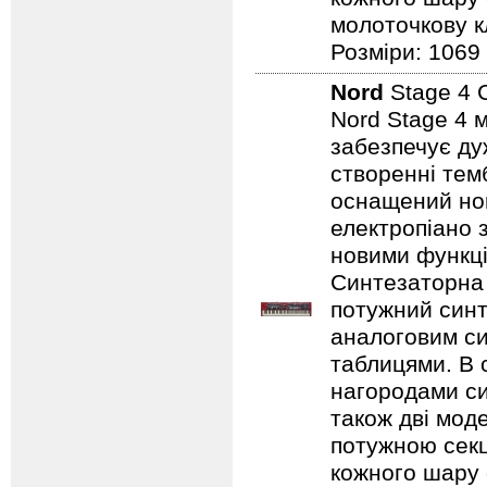
молоточкову кл
Розміри: 1069
Nord
Stage 4 
Nord Stage 4 
забезпечує ду
створенні темб
оснащений нов
електропіано з
новими функці
Синтезаторна 
потужний синт
аналоговим с
таблицями. В 
нагородами сим
також дві мод
потужною секц
кожного шару 