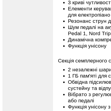
3 криві чутливост
Елементи керува
для електропіано
Резонанс струн дл
Шум педалі на ак
Pedal 1, Nord Tri
Динамічна компр
Функція унісону
Секція семплерного 
2 незалежні шар
1 ГБ пам'яті для 
Обвідна підсилюв
сустейну та відп
Вібрато з регулю
або педалі
Функція унісону 