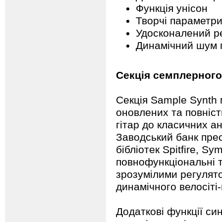
Функція унісон
Творчі параметр
Удосконалений р
Динамічний шум 
Секція семплерного
Секція Sample Synth 
оновлених та повніст
гітар до класичних а
Заводський банк прес
бібліотек Spitfire, S
повнофункціональні т
зрозумілими регулято
динамічного велосіті-
Додаткові функції син