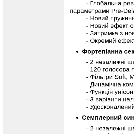
- Глобальна реверб
параметрами Pre-Dela
- Новий пружинни
- Новий ефект об
- Затримка з новими
- Окремий ефект 
Фортепіанна сек
- 2 незалежні шар
- 120 голосова по
- Фільтри Soft, Mid
- Динамічна комп
- Функція унісон
- 3 варіанти налаш
- Удосконалений 
Семплерний син
- 2 незалежні шар