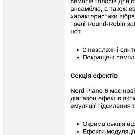
семплів голосів для 
ансамблю, а також еф
характеристики вібра
трелі Round-Robin за
нот.
2 незалежні синт
Покращені семпли
Секція ефектів
Nord Piano 6 має нов
діапазон ефектів вкл
емуляції підсилення т
Окрема секція еф
Ефекти модуляції