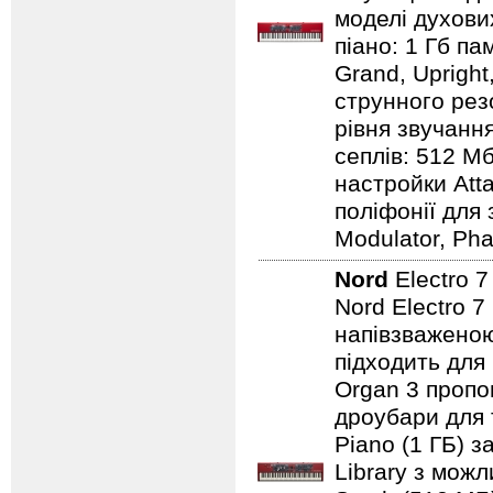
моделі духових
піано: 1 Гб пам
Grand, Upright,
струнного резо
рівня звучання
сеплів: 512 Мб
настройки Atta
поліфонії для 
Modulator, Pha
Nord
Electro 
Nord Electro 7
напівзваженою
підходить для
Organ 3 пропо
дроубари для 
Piano (1 ГБ) з
Library з мож