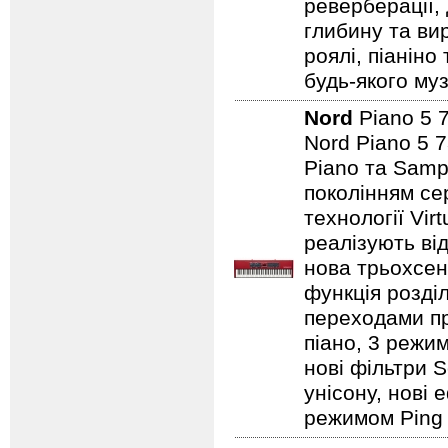
реверберації,
глибину та ви
роялі, піаніно
будь-якого муз
Nord
Piano 5
Nord Piano 5 7
Piano та Samp
поколінням сер
технології Vir
реалізують від
нова трьохсен
функція розді
переходами при
піано, 3 режим
нові фільтри S
унісону, нові 
режимом Ping P