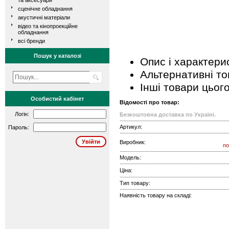
та аксесуари
сценічне обладнання
акустичні матеріали
відео та кінопроекційне
обладнання
всі бренди
Пошук у каталозі
Опис і характери
Альтернативні т
Інші товари цьог
Особистий кабінет
Відомості про товар:
Логін:
Безкоштовна доставка по Україні.
Артикул:
Пароль:
Виробник:
no
Модель:
Ціна:
Тип товару:
Наявність товару на складі: