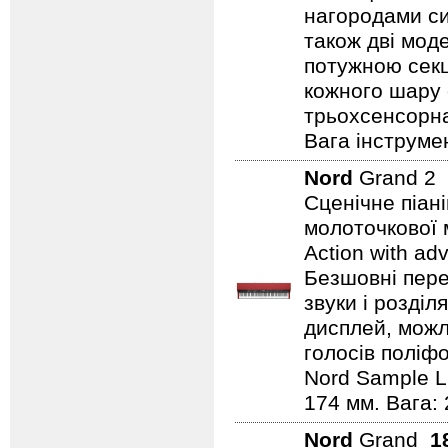
нагородами сим
також дві мод
потужною секц
кожного шару 
трьохсенсорна
Вага інструмен
Nord
Grand 2
Сценічне піан
молоточкової 
Action with ad
Безшовні пере
звуки і розділ
дисплей, можли
голосів поліфо
Nord Sample Li
174 мм. Вага: 
Nord
Grand
1