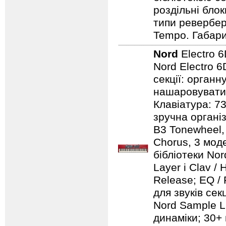
роздільні бло
типи ревербера
Tempo. Габарит
Nord
Electro 
Nord Electro 6
секції: органн
нашаровувати ї
Клавіатура: 7
зручна організ
B3 Tonewheel, 
Chorus, 3 моде
бібліотеки Nord
Layer і Clav /
Release; EQ / 
для звуків сек
Nord Sample Li
динаміки; 30+ 