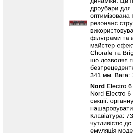
динаміки. Це 
дроубари для 
оптимізована 
резонанс стру
використовува
фільтрами та 
майстер-ефект
Chorale та Bri
що дозволяє п
безпрецедентн
341 мм. Вага: 
Nord
Electro 
Nord Electro 6
секції: органн
нашаровувати ї
Клавіатура: 7
чутливістю до 
емуляція модел