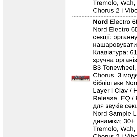
Tremolo, Wah, 
Chorus 2 і Vib
Nord
Electro 
Nord Electro 6
секції: органн
нашаровувати ї
Клавіатура: 6
зручна організ
B3 Tonewheel, 
Chorus, 3 моде
бібліотеки Nord
Layer і Clav /
Release; EQ / 
для звуків секц
Nord Sample Li
динаміки; 30+ 
Tremolo, Wah, 
Chorus 2 і Vib