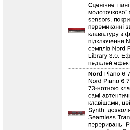
Сценічне піан
молоточкової 
sensors, покр
перемиканні з
клавіатуру з ф
підключення No
семплів Nord P
Library 3.0. Е
педалей ефекті
Nord
Piano 6
Nord Piano 6 7
73-нотною кла
самі автентичн
клавішами, це
Synth, дозвол
Seamless Tran
переривань. Р