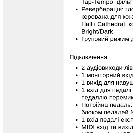
Tap-Tempo, фільтр
Реверберація: гл
керована для кож
Hall і Cathedral,
Bright/Dark
Груповий режим 
Підключення
2 аудіовиходи лі
1 моніторний вхі
1 вихід для наву
1 вхід для педалі
педаллю-переми
Потрійна педаль:
блоком педалей N
1 вхід педалі екс
MIDI вхід та вихі