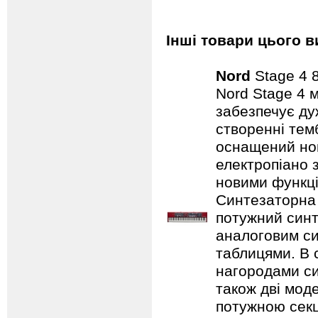
Інші товари цього в
Nord
Stage 4 
Nord Stage 4 
забезпечує ду
створенні темб
оснащений нов
електропіано з
новими функці
Синтезаторна 
потужний синт
аналоговим с
таблицями. В 
нагородами сим
також дві мод
потужною секц