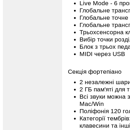
Live Mode - 6 пр
Глобальне трансп
Глобальне точне 
Глобальне трансп
Трьохсенсорна кл
Вибір точки розді
Блок з трьох педа
MIDI через USB
Секція фортепіано
2 незалежні шар
2 ГБ пам'яті для
Всі звуки можна 
Mac/Win
Поліфонія 120 го
Категорії тембрів
клавесини та інш