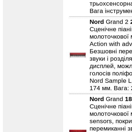
трьохсенсорна
Вага інструмен
Nord
Grand 2
Сценічне піан
молоточкової 
Action with ad
Безшовні пере
звуки і розділ
дисплей, можли
голосів поліфо
Nord Sample Li
174 мм. Вага: 
Nord
Grand
18
Сценічне піан
молоточкової 
sensors, покр
перемиканні з