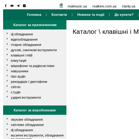
realmusic.ua
realkino.com.ua
clarity.ua
Головна
|
Контакти
|
Новини та події
|
Де купити?
Каталог за призначенням
Каталог
\
клавішні і M
dj обладнання
відеообладнання
гітарне обладнання
духові, смичкові інструменти
клавішні і midi
комутація
мікрофони та радіосистеми
навушники
про аудіо
рекордери / диктофони
світло
студія
ударні інструменти
Каталог за виробниками
звукове обладнання
світлове обладнання
dj обладнання
музичні інструменти, обладнання