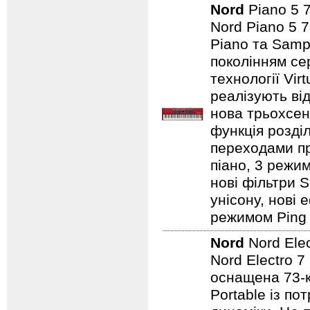
Nord
Piano 5 
Nord Piano 5 7
Piano та Samp
поколінням сер
технології Vir
реалізують від
нова трьохсен
функція розді
переходами при
піано, 3 режим
нові фільтри S
унісону, нові 
режимом Ping P
Nord
Nord Ele
Nord Electro 7
оснащена 73-
Portable із п