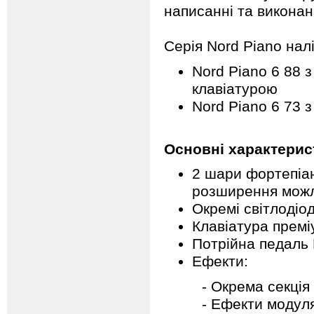
написанні та виконан
Серія Nord Piano налі
Nord Piano 6 88
клавіатурою
Nord Piano 6 73
Основні характерис
2 шари фортепіан
розширення можл
Окремі світлодіо
Клавіатура премі
Потрійна педаль 
Ефекти:
- Окрема секція еф
- Ефекти модуляції 