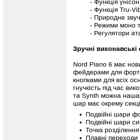
- Функція унісон д
- Функція Tru-Vibra
- Природне звучан
- Режими моно та 
- Регулятори атаки,
Зручні виконавські
Nord Piano 6 має нов
фейдерами для фортеп
кнопками для всіх ос
гнучкість під час ви
та Synth можна нашар
шар має окрему секці
Подвійні шари ф
Подвійні шари с
Точка розділення
Плавні переходи