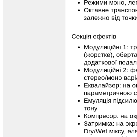
Режими моно, лег
Октавне транспон
залежно від точк
Секція ефектів
Модуляційні 1: т
(жорстке), оберта
додаткової педал
Модуляційні 2: фа
стерео/моно варі
Еквалайзер: на о
параметричною с
Емуляція підсилю
тону
Компресор: на ок
Затримка: на окр
Dry/Wet міксу, ел