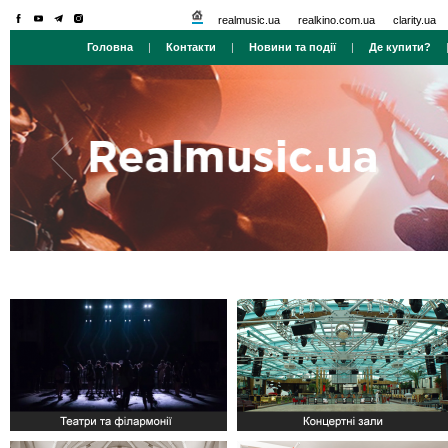
realmusic.ua
realkino.com.ua
clarity.ua
Головна
|
Контакти
|
Новини та події
|
Де купити?