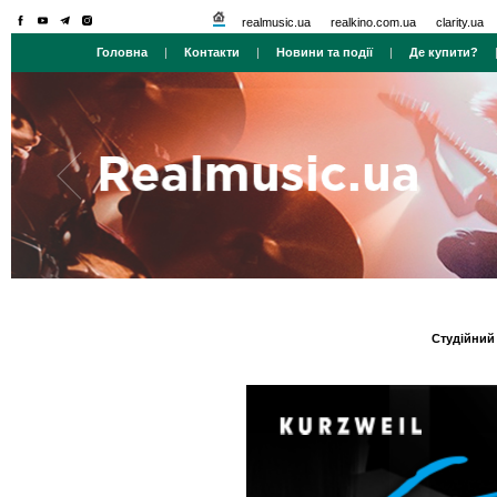
realmusic.ua
realkino.com.ua
clarity.ua
Головна
|
Контакти
|
Новини та події
|
Де купити?
Студійний 