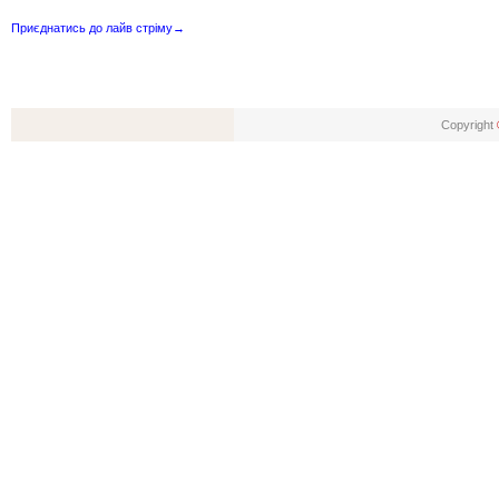
Приєднатись до лайв стріму→
Copyright