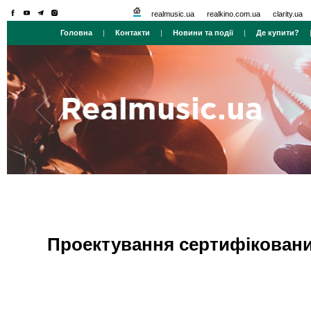
realmusic.ua
realkino.com.ua
clarity.ua
Головна
|
Контакти
|
Новини та події
|
Де купити?
Проектування сертифіковани