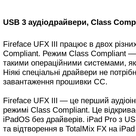
USB 3 аудіодрайвери, Class Compl
Fireface UFX III працює в двох різн
Compliant. Режим Class Compliant —
такими операційними системами, як
Ніякі спеціальні драйвери не потріб
завантаження прошивки CC.
Fireface UFX III — це перший аудіо
режимі Class Compliant. Це відкрива
iPadOS без драйверів. iPad Pro з U
та відтворення в TotalMix FX на iPad