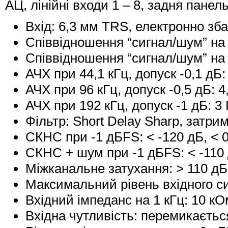
АЦ, лінійні входи 1 – 8, задня панел
Вхід: 6,3 мм TRS, електронно з
Співвідношення “сигнал/шум” на 
Співвідношення “сигнал/шум” на 
АЧХ при 44,1 кГц, допуск -0,1 дБ: 
АЧХ при 96 кГц, допуск -0,5 дБ: 4
АЧХ при 192 кГц, допуск -1 дБ: 3 
Фільтр: Short Delay Sharp, затримк
СКНС при -1 дБFS: < -120 дБ, < 
СКНС + шум при -1 дБFS: < -110
Міжканальне затухання: > 110 дБ
Максимальний рівень вхідного с
Вхідний імпеданс на 1 кГц: 10 
Вхідна чутливість: перемикається