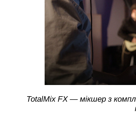
TotalMix FX — мікшер з ком