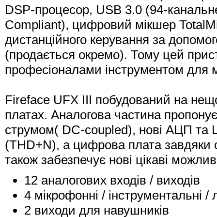
DSP-процесор, USB 3.0 (94-канальне
Compliant), цифровий мікшер TotalM
дистанційного керування за допомо
(продається окремо). Тому цей при
професіоналами інструментом для м
Fireface UFX III побудований на не
платах. Аналогова частина пропонує
струмом( DC-coupled), нові АЦП т
(THD+N), а цифрова плата завдяки
також забезпечує нові цікаві можлив
12 аналогових входів / виходів
4 мікрофонні / інструментальні /
2 виходи для навушників