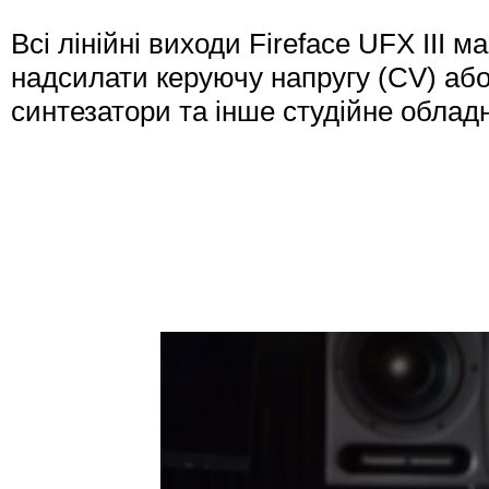
Всі лінійні виходи Fireface UFX III
надсилати керуючу напругу (CV) аб
синтезатори та інше студійне облад