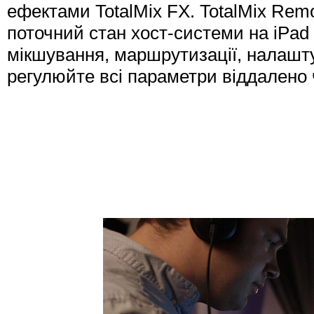
ефектами TotalMix FX. TotalMix Rem
поточний стан хост-системи на iPad
мікшування, маршрутизації, налаштув
регулюйте всі параметри віддалено ч