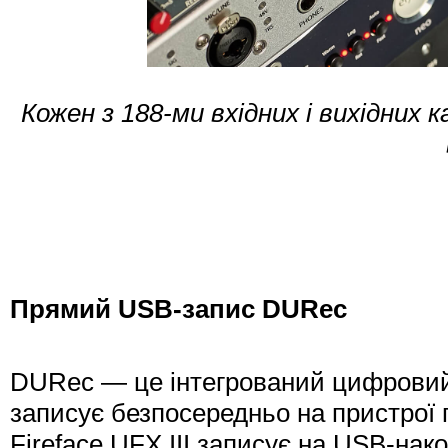
Кожен з 188-ми вхідних і вихідних 
Прямий USB-запис DURec
DURec — це інтегрований цифровий р
записує безпосередньо на пристрої п
Fireface UFX III записує на USB-нак