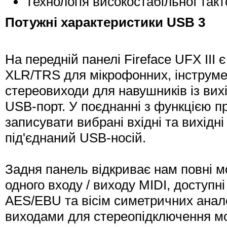
Технологія високостабільної такт
Потужні характеристики USB 3
На передній панелі Fireface UFX III 
XLR/TRS для мікрофонних, інструмен
стереовиходи для навушників із вихі
USB-порт. У поєднанні з функцією 
записувати вибрані вхідні та вихідні
під'єднаний USB-носій.
Задня панель відкриває нам повні мо
одного входу / виходу MIDI, доступні
AES/EBU та вісім симетричних анало
виходами для стереопідключення мон