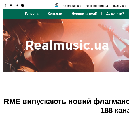
realmusic.ua
realkino.com.ua
clarity.ua
Головна
|
Контакти
|
Новини та події
|
Де купити?
RME випускають новий флагманськ
188 кана