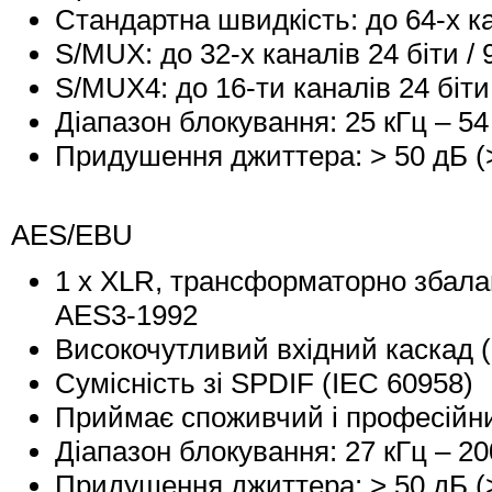
Стандартна швидкість: до 64-х кан
S/MUX: до 32-х каналів 24 біти / 
S/MUX4: до 16-ти каналів 24 біти 
Діапазон блокування: 25 кГц – 54
Придушення джиттера: > 50 дБ (>
AES/EBU
1 x XLR, трансформаторно збала
AES3-1992
Високочутливий вхідний каскад (<
Сумісність зі SPDIF (IEC 60958)
Приймає споживчий і професійн
Діапазон блокування: 27 кГц – 20
Придушення джиттера: > 50 дБ (>