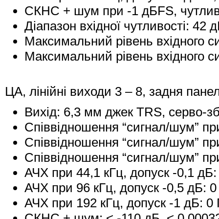
СКНС + шум при -1 дБFS, чутливі
Діапазон вхідної чутливості: 42 
Максимальний рівень вхідного си
Максимальний рівень вхідного си
ЦА, лінійні виходи 3 – 8, задня пане
Вихід: 6,3 мм джек TRS, серво-
Співвідношення “сигнал/шум” при 
Співвідношення “сигнал/шум” при
Співвідношення “сигнал/шум” при
АЧХ при 44,1 кГц, допуск -0,1 дБ:
АЧХ при 96 кГц, допуск -0,5 дБ: 0
АЧХ при 192 кГц, допуск -1 дБ: 0 
СКНС + шум: < -110 дБ, < 0,000