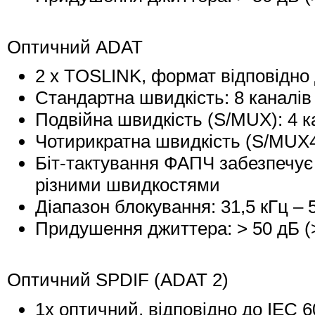
Оптичний ADAT
2 x TOSLINK, формат відповідно 
Стандартна швидкість: 8 каналів 2
Подвійна швидкість (S/MUX): 4 ка
Чотирикратна швидкість (S/MUX4):
Біт-тактування ФАПЧ забезпечує 
різними швидкостями
Діапазон блокування: 31,5 кГц – 
Придушення джиттера: > 50 дБ (>
Оптичний SPDIF (ADAT 2)
1x оптичний, відповідно до IEC 