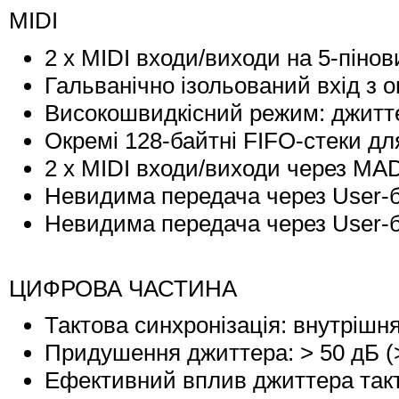
MIDI
2 x MIDI входи/виходи на 5-пінов
Гальванічно ізольований вхід з 
Високошвидкісний режим: джитте
Окремі 128-байтні FIFO-стеки дл
2 x MIDI входи/виходи через MA
Невидима передача через User-бі
Невидима передача через User-бі
ЦИФРОВА ЧАСТИНА
Тактова синхронізація: внутрішня
Придушення джиттера: > 50 дБ (>
Ефективний вплив джиттера так