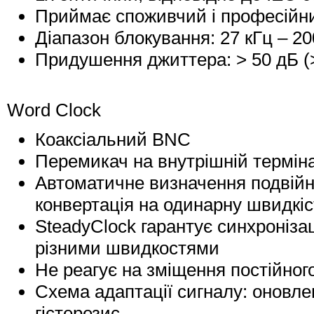
Приймає споживчий і професійн
Діапазон блокування: 27 кГц – 20
Придушення джиттера: > 50 дБ (>
Word Clock
Коаксіальний BNC
Перемикач на внутрішній термін
Автоматичне визначення подвійно
конвертація на одинарну швидкіс
SteadyClock гарантує синхроніза
різними швидкостями
Не реагує на зміщення постійног
Схема адаптації сигналу: оновле
гістерезис