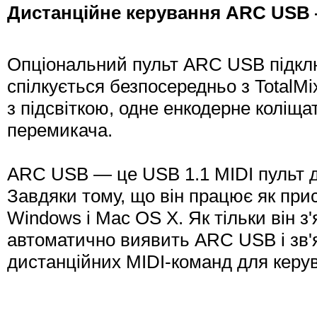
Дистанційне керування ARC USB —
Опціональний пульт ARC USB підклю
спілкується безпосередньо з TotalMi
з підсвіткою, одне енкодерне коліща
перемикача.
ARC USB — це USB 1.1 MIDI пульт ди
Завдяки тому, що він працює як прис
Windows і Mac OS X. Як тільки він з'
автоматично виявить ARC USB і зв'
дистанційних MIDI-команд для керув