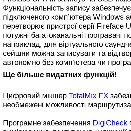
Функціональність запису забезпечує
підключеного комп’ютера Windows а
перетворює пристрої серії Fireface 
потужні багатоканальні програвачі п
наприклад, для віртуального саундче
сейшни можна записувати та відтвор
автономно без комп'ютера чи прогр
Ще більше видатних функцій!
Цифровий мікшер
TotalMix FX
забезп
необмежені можливості маршрутизації 
Програмне забезпечення
DigiCheck