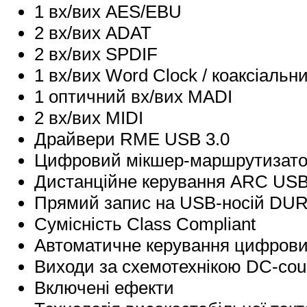
1 вх/вих AES/EBU
2 вх/вих ADAT
2 вх/вих SPDIF
1 вх/вих Word Clock / коаксіальн
1 оптичний вх/вих MADI
2 вх/вих MIDI
Драйвери RME USB 3.0
Цифровий мікшер-маршрутизатор
Дистанційне керування ARC USB
Прямий запис на USB-носій DU
Сумісність Class Compliant
Автоматичне керування цифрови
Виходи за схемотехнікою DC-cou
Включені ефекти