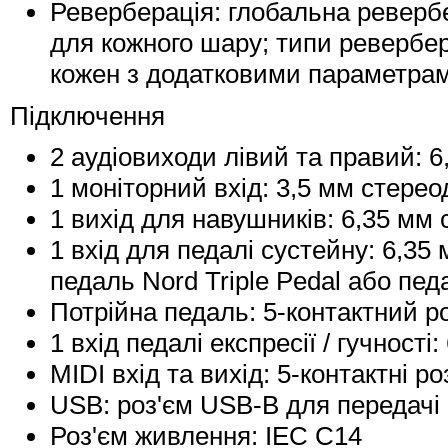
Реверберація: глобальна ревербе
для кожного шару; типи реверберац
кожен з додатковими параметрами 
Підключення
2 аудіовиходи лівий та правий: 
1 моніторний вхід: 3,5 мм стере
1 вихід для навушників: 6,35 мм
1 вхід для педалі сустейну: 6,35
педаль Nord Triple Pedal або пе
Потрійна педаль: 5-контактний ро
1 вхід педалі експресії / гучност
MIDI вхід та вихід: 5-контактні р
USB: роз'єм USB-B для передачі 
Роз'єм живлення: IEC C14