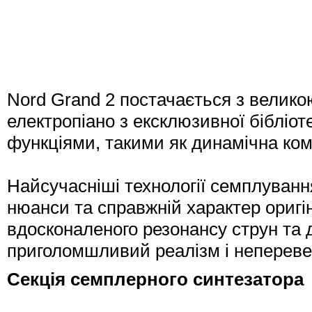
Nord Grand 2 постачається з велико
електропіано з ексклюзивної бібліот
функціями, такими як динамічна комп
Найсучасніші технології семплуван
нюанси та справжній характер оригін
вдосконаленого резонансу струн та
приголомшливий реалізм і непереве
Секція семплерного синтезатора