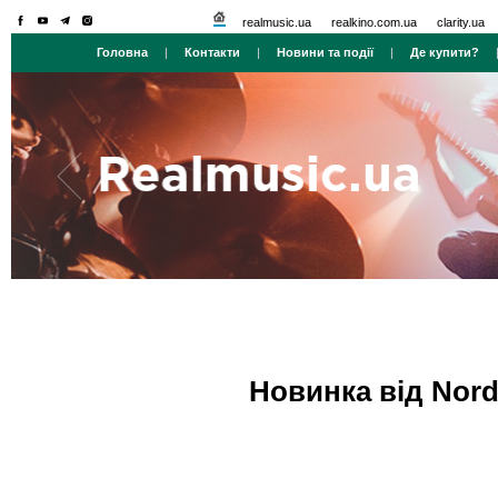
realmusic.ua
realkino.com.ua
clarity.ua
Головна
|
Контакти
|
Новини та події
|
Де купити?
Новинка від Nord