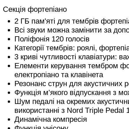
Секція фортепіано
2 ГБ пам'яті для тембрів фортеп
Всі звуки можна замінити за до
Поліфонія 120 голосів
Категорії тембрів: роялі, фортепі
3 криві чутливості клавіатури: ва
Елементи керування тембром фо
електропіано та клавінета
Резонанс струн для акустичних ро
Функція м’якого відпускання з м
Шум педалі на окремих акустичн
використанні з Nord Triple Pedal 1
Динамічна компресія
Функція унісону