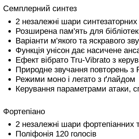
Семплерний синтез
2 незалежні шари синтезаторних
Розширена пам'ять для бібліотек
Варіанти м'якого та яскравого зв
Функція унісон дає насичене ан
Ефект вібрато Tru-Vibrato з керу
Природне звучання повторень з 
Режими моно і легато з ґлайдом
Керування параметрами атаки, с
Фортепіано
2 незалежні шари фортепіанних 
Поліфонія 120 голосів