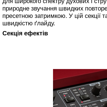
для широкого спектру духових і стру
природне звучання швидких повторе
пресетною затримкою. У цій секції 
швидкістю ґлайду.
Секція ефектів