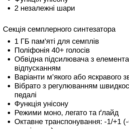
2 незалежні шари
Секція семплерного синтезатора
1 ГБ пам'яті для семплів
Поліфонія 40+ голосів
Обвідна підсилювача з елемента
відпусканням
Варіанти м’якого або яскравого 
Вібрато з регулюванням швидкост
педалі
Функція унісону
Режими моно, легато та ґлайд
Октавне транспонування: -1/+1 (-