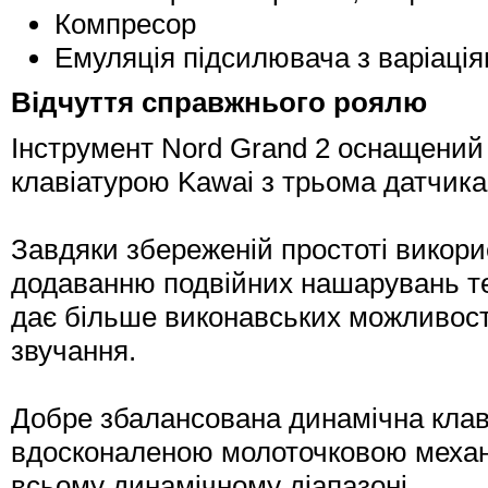
Компресор
Емуляція підсилювача з варіаці
Відчуття справжнього роялю
Інструмент Nord Grand 2 оснащени
клавіатурою Kawai з трьома датчика
Завдяки збереженій простоті викори
додаванню подвійних нашарувань те
дає більше виконавських можливосте
звучання.
Добре збалансована динамічна клав
вдосконаленою молоточковою механі
всьому динамічному діапазоні.