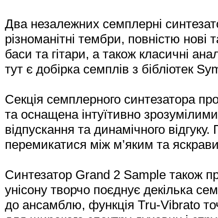
Два незалежних семплерні синтезат
різноманітні тембри, повністю нові та
баси та гітари, а також класичні ана
тут є добірка семплів з бібліотек Sy
Секція семплерного синтезатора пр
та оснащена інтуїтивно зрозумілими
відпускання та динамічного відгуку.
перемикатися між м’яким та яскрав
Синтезатор Grand 2 Sample також п
унісону творчо поєднує декілька се
до ансамблю, функція Tru-Vibrato т