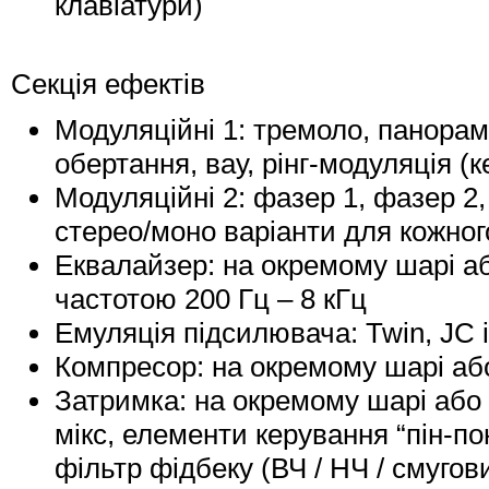
клавіатури)
Секція ефектів
Модуляційні 1: тремоло, панорам
обертання, вау, рінг-модуляція (
Модуляційні 2: фазер 1, фазер 2, 
стерео/моно варіанти для кожног
Еквалайзер: на окремому шарі а
частотою 200 Гц – 8 кГц
Емуляція підсилювача: Twin, JC і
Компресор: на окремому шарі або
Затримка: на окремому шарі або 
мікс, елементи керування “пін-по
фільтр фідбеку (ВЧ / НЧ / смугов