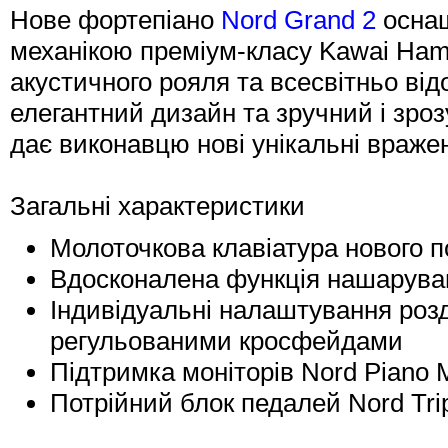
Нове фортепіано
Nord Grand 2
оснащ
механікою преміум-класу Kawai Hamm
акустичного рояля та всесвітньо від
елегантний дизайн та зручний і зро
дає виконавцю нові унікальні вражен
Загальні характеристики
Молоточкова клавіатура нового п
Вдосконалена функція нашаруванн
Індивідуальні налаштування розд
регульованими кросфейдами
Підтримка моніторів Nord Piano M
Потрійний блок педалей Nord Trip