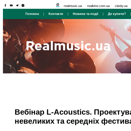
realmusic.ua
realkino.com.ua
clarity.ua
Головна
|
Контакти
|
Новини та події
|
Де купити?
Вебінар L-Acoustics. Проекту
невеликих та середніх фестив