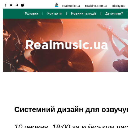
realmusic.ua
realkino.com.ua
clarity.ua
Головна
|
Контакти
|
Новини та події
|
Де купити?
Системний дизайн для озвучув
10 червня, 18:00 за київським ча