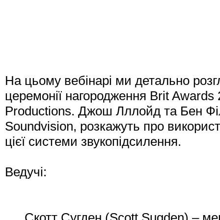
На цьому вебінарі ми детально роз
церемонії нагородження Brit Awards
Productions. Джош Лллойд та Бен Ф
Soundvision, розкажуть про викорис
цієї системи звукопідсилення.
Ведучі:
Скотт Сугден (Scott Sugden) – ме