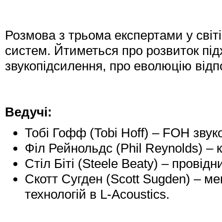
Розмова з трьома експертами у світ
систем. Йтиметься про розвиток під
звукопідсилення, про еволюцію відп
Ведучі:
Тобі Гофф (Tobi Hoff) – FOH зву
Філ Рейнольдс (Phil Reynolds) – 
Стіл Біті (Steele Beaty) – провід
Скотт Сугден (Scott Sugden) – ме
технологій в L-Acoustics.