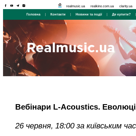
realmusic.ua
realkino.com.ua
clarity.ua
Головна
|
Контакти
|
Новини та події
|
Де купити?
Вебінари L-Acoustics. Еволюц
26 червня, 18:00 за київським ча