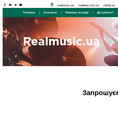
realmusic.ua
realkino.com.ua
clarity.ua
Головна
|
Контакти
|
Новини та події
|
Де купити?
Запрошуєм