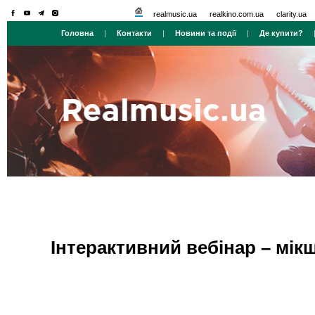
realmusic.ua
realkino.com.ua
clarity.ua
Головна
|
Контакти
|
Новини та події
|
Де купити?
Інтерактивний вебінар – мік