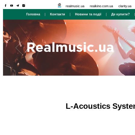
realmusic.ua
realkino.com.ua
clarity.ua
Головна
|
Контакти
|
Новини та події
|
Де купити?
L-Acoustics Syst