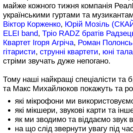
майже кожного тижня компанія Реал
українськими гуртами та музикантам
Віктор Корженко
,
Юрій Мозіль (СКА
ELEI band
,
Тріо RADZ братів Радзец
Квартет Ігоря Агріча
,
Роман Полонсь
гітаристи
,
струнні квартети
,
юні тал
стріми звучать дуже непогано.
Тому наші найкращі спеціалісти та
та Макс Михайлюков покажуть та ро
які мікрофони ми використовуємо
які мікшери, звукові карти та ін
як ми зводимо та віддаємо звук в
на що слід звернути увагу під ча