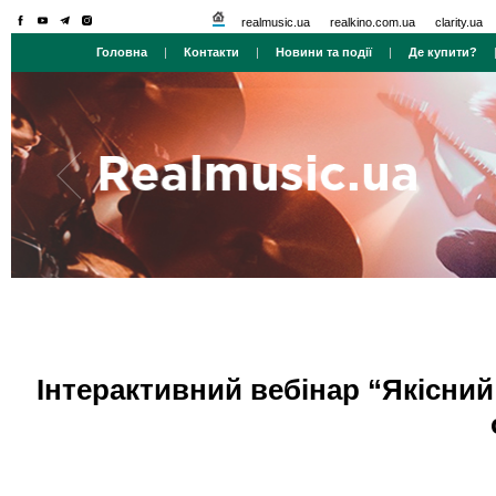
realmusic.ua
realkino.com.ua
clarity.ua
Головна
|
Контакти
|
Новини та події
|
Де купити?
Інтерактивний вебінар “Якісний