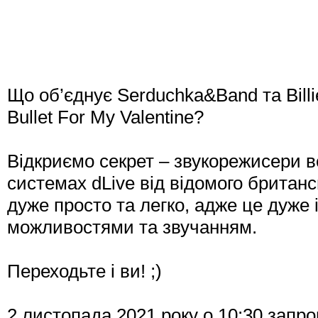
Що об’єднує Serduchka&Band та Billi
Bullet For My Valentine?
Відкриємо секрет – звукорежисери в
системах dLive від відомого британ
дуже просто та легко, адже це дуже
можливостями та звучанням.
Переходьте і ви! ;)
2 листопада 2021 року о 10:30 за