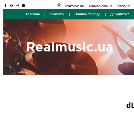
realmusic.ua
realkino.com.ua
clarity.ua
Головна
|
Контакти
|
Новини та події
|
Де купити?
d