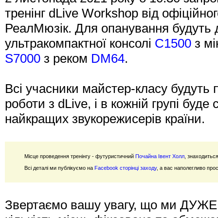
тренінг dLive Workshop від офіційног
РеалМюзік. Для опанування будуть до
ультракомпактної консолі
C1500
з м
S7000
з реком
DM64
.
Всі учасники майстер-класу будуть п
роботи з dLive, і в кожній групі буде
найкращих звукорежисерів країни.
Місце проведення тренінгу - футуристичний
Почайна Івент Холл
, знаходиться
Всі деталі ми публікуємо на
Facebook сторінці заходу
, а вас наполегливо пр
Звертаємо вашу увагу, що ми ДУЖЕ 