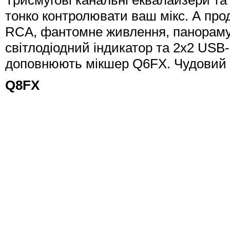
Трисмугові канальні еквалайзери та
тонко контролювати ваш мікс. А про
RCA, фантомне живлення, панорамув
світлодіодний індикатор та 2х2 USB-
доповнюють мікшер Q6FX. Чудовий в
Q8FX