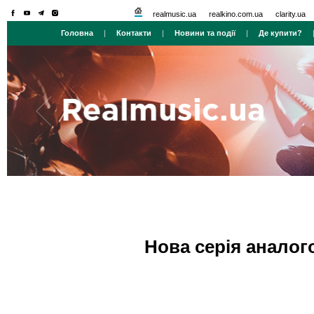
realmusic.ua
realkino.com.ua
clarity.ua
Головна
|
Контакти
|
Новини та події
|
Де купити?
Нова серія аналого