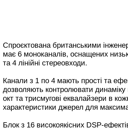
Спроєктована британськими інженер
має 6 моноканалів, оснащених низ
та 4 лінійні стереовходи.
Канали з 1 по 4 мають прості та ефе
дозволяють контролювати динаміку в
окт та трисмугові еквалайзери в ко
характеристики джерел для максима
Блок з 16 високоякісних DSP-ефектів