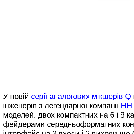
У новій
серії аналогових мікшерів Q
інженерів з легендарної компанії
HH 
моделей, двох компактних на 6 і 8 
фейдерами середньоформатних консо
інтерфейс на 2 входи і 2 виходи ще