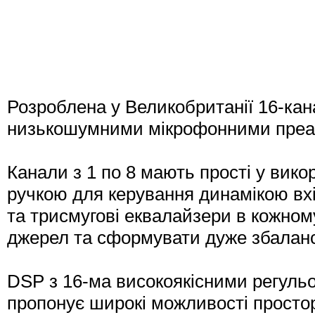
Розроблена у Великобританії 16-кан
низькошумними мікрофонними преамп
Канали з 1 по 8 мають прості у вико
ручкою для керування динамікою вхід
та трисмугові еквалайзери в кожно
джерел та сформувати дуже збаланс
DSP з 16-ма високоякісними регульо
пропонує широкі можливості просто