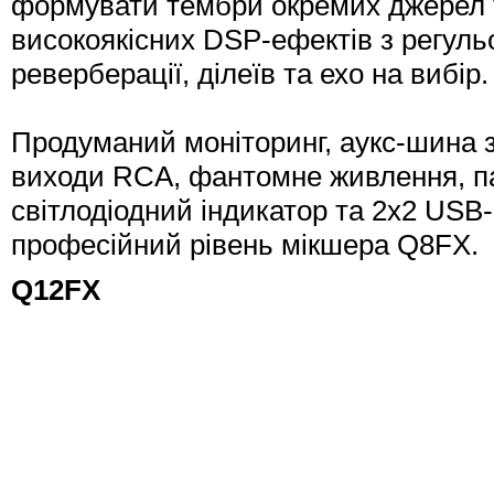
формувати тембри окремих джерел т
високоякісних DSP-ефектів з регул
реверберації, ділеїв та ехо на вибір.
Продуманий моніторинг, аукс-шина 
виходи RCA, фантомне живлення, па
світлодіодний індикатор та 2х2 USB
професійний рівень мікшера Q8FX.
Q12FX