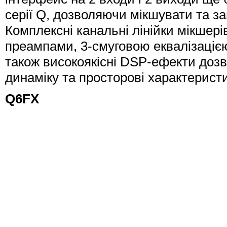
серії Q, дозволяючи мікшувати та з
Комплексні канальні лінійки мікшер
преампами, 3-смуговою еквалізаціє
також високоякісні DSP-ефекти доз
динаміку та просторові характеристи
Q6FX