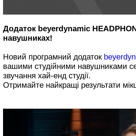
Додаток beyerdynamic HEADPHONE
навушниках!
Новий програмний додаток
beyerdy
вашими студійними навушниками сер
звучання хай-енд студії.
Отримайте найкращі результати мікш