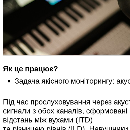
Як це працює?
Задача якісного моніторингу: ак
Під час прослуховування через акус
сигнали з обох каналів, сформовані 
відстань між вухами (ITD)
та різницею рівнів (ILD). Навушники