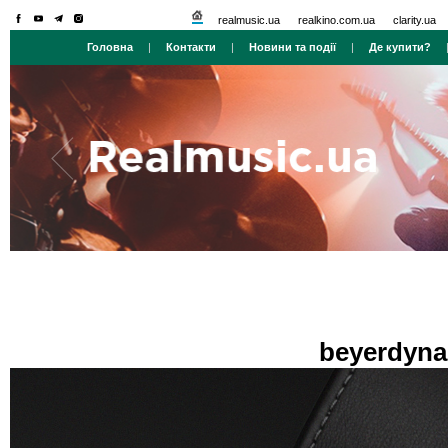
realmusic.ua
realkino.com.ua
clarity.ua
Головна
|
Контакти
|
Новини та події
|
Де купити?
beyerdyn