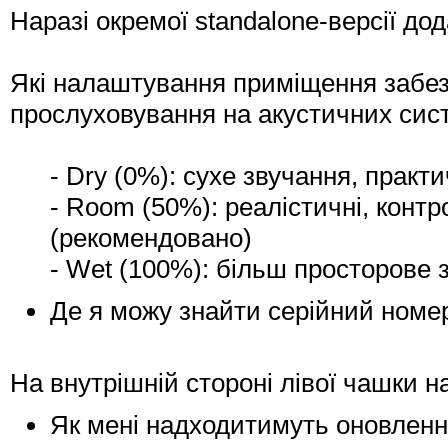
Наразі окремої standalone-версії 
Які налаштування приміщення забез
прослуховування на акустичних сис
- Dry (0%): сухе звучання, практи
- Room (50%): реалістичні, конт
(рекомендовано)
- Wet (100%): більш просторове 
Де я можу знайти серійний номер
На внутрішній стороні лівої чашки н
Як мені надходитимуть оновлен