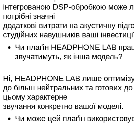
інтегрованою DSP-обробкою може лег
потрібні значні
додаткові витрати на акустичну підг
студійних навушників ваші інвестиц
Чи плаґін HEADPHONE LAB працю
звучатимуть, як інша модель?
Ні, HEADPHONE LAB лише оптимізує 
до більш нейтральних та готових д
цьому характерне
звучання конкретно вашої моделі.
Чи може цей плаґін використовув