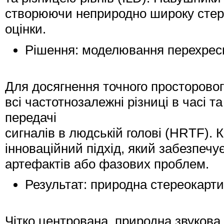
створюючи неприродно широку стере
оцінки.
Рішення: моделювання перехрес
Для досягнення точного просторово
всі частотнозалежні різниці в часі т
передачі
сигналів в людській голові (HRTF). 
інноваційний підхід, який забезпечу
артефактів або фазових проблем.
Результат: природна стереокарти
Чітко центрована, природна звукова