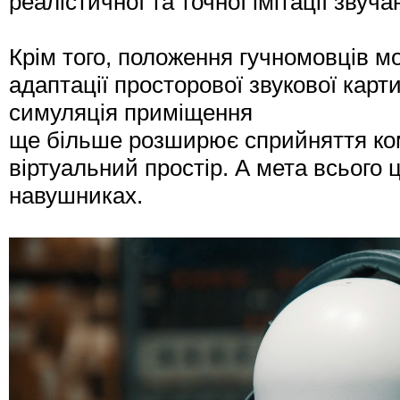
реалістичної та точної імітації звуч
Крім того, положення гучномовців мо
адаптації просторової звукової карт
симуляція приміщення
ще більше розширює сприйняття ко
віртуальний простір. А мета всього 
навушниках.