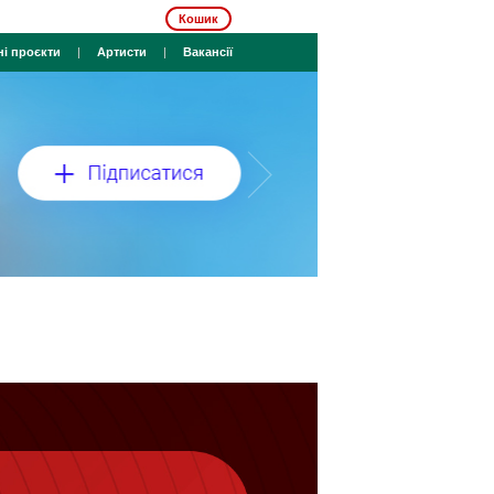
Кошик
ні проєкти
|
Артисти
|
Вакансії