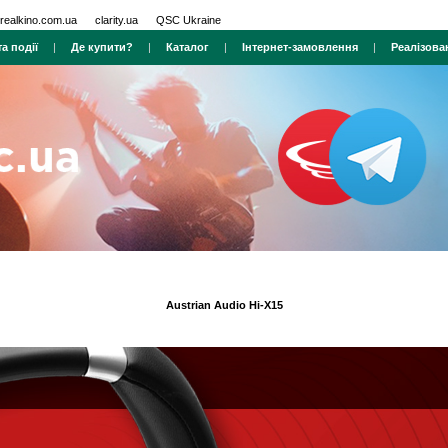
realkino.com.ua
clarity.ua
QSC Ukraine
а події
|
Де купити?
|
Каталог
|
Інтернет-замовлення
|
Реалізова
Austrian Audio Hi-X15