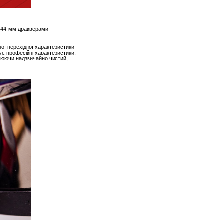
ні 44-мм драйверами
ої перехідної характеристики
ує професійні характеристики,
рюючи надзвичайно чистий,