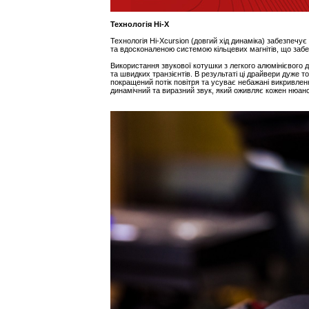
Технологія Hi-X
Технологія Hi-Xcursion (довгий хід динаміка) забезпечу
та вдосконаленою системою кільцевих магнітів, що забе
Використання звукової котушки з легкого алюмінієвого
та швидких транзієнтів. В результаті ці драйвери дуже
покращений потік повітря та усуває небажані викривл
динамічний та виразний звук, який оживляє кожен нюанс 