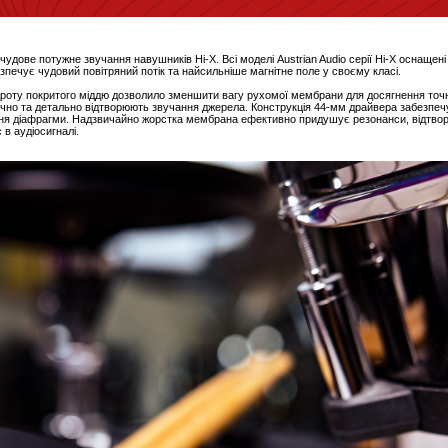
є чудове потужне звучання навушників Hi-X. Всі моделі Austrian Audio серії Hi-X оснаще
зпечує чудовий повітряний потік та найсильніше магнітне поле у своєму класі.
 дроту покритого міддю дозволило зменшити вагу рухомої мембрани для досягнення точн
 точно та детально відтворюють звучання джерела. Конструкція 44-мм драйвера забезпеч
ення діафрагми. Надзвичайно жорстка мембрана ефективно придушує резонанси, відтво
в аудіосигналі.