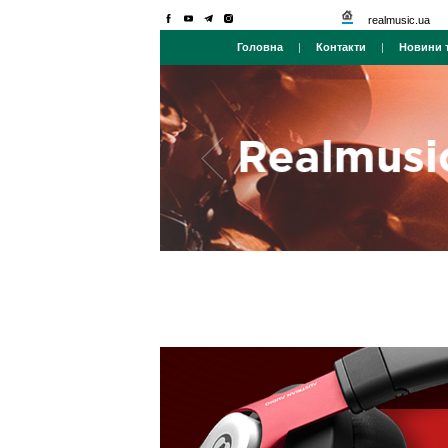
realmusic.ua
Головна
|
Контакти
|
Новини т