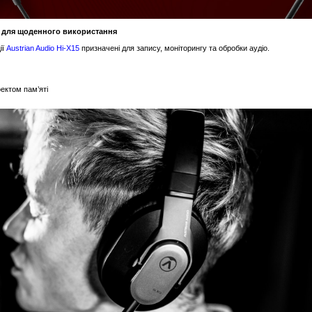
а для щоденного використання
ії
Austrian Audio Hi-X15
призначені для запису, моніторингу та обробки аудіо.
фектом пам’яті