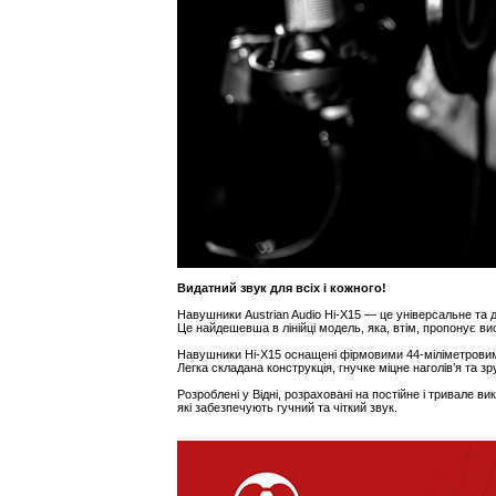
Видатний звук для всіх і кожного!
Навушники Austrian Audio Hi-X15 — це універсальне та 
Це найдешевша в лінійці модель, яка, втім, пропонує вис
Навушники Hi-X15 оснащені фірмовими 44-міліметровими
Легка складана конструкція, гнучке міцне наголів’я та 
Розроблені у Відні, розраховані на постійне і тривале 
які забезпечують гучний та чіткий звук.