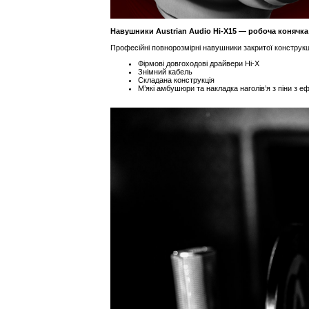
Навушники Austrian Audio Hi-X15 — робоча конячк
Професійні повнорозмірні навушники закритої конструкц
Фірмові довгоходові драйвери Hi-X
Знімний кабель
Складана конструкція
М’які амбушюри та накладка наголів’я з піни з е