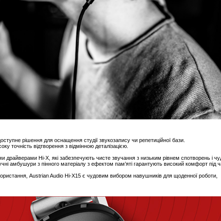
доступне рішення для оснащення студії звукозапису чи репетиційної бази.
оку точність відтворення з відмінною деталізацією.
 драйверами Hi-X, які забезпечують чисте звучання з низьким рівнем спотворень і ч
зручні амбушури з пінного матеріалу з ефектом пам’яті гарантують високий комфорт під ч
використання, Austrian Audio Hi-X15 є чудовим вибором навушників для щоденної роботи,