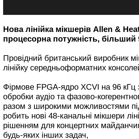
Нова лінійка мікшерів Allen & He
процесорна потужність, більший 
Провідний британський виробник м
лінійку середньоформатних консоле
Фірмове FPGA-ядро XCVI на 96 кГц 
обробки аудіо та фазово-когерентн
разом з широкими можливостями п
робить нові 48-канальні мікшери лін
рішенням для концертних майданчикі
будь-яких інших задач,