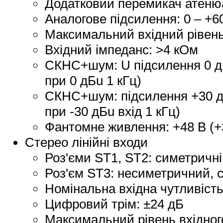
Додатковий перемикач атенюа
Аналогове підсилення: 0 – +6
Максимальний вхідний рівень
Вхідний імпеданс: >4 кОм
СКНС+шум: U підсилення 0 дБ 
при 0 дБu 1 кГц)
СКНС+шум: підсилення +30 дБ 
при -30 дБu вхід 1 кГц)
Фантомне живлення: +48 В (+3
Стерео лінійні входи
Роз'єми ST1, ST2: симетричн
Роз'єм ST3: несиметричний, с
Номінальна вхідна чутливість:
Цифровий трім: ±24 дБ
Максимальний рівень вхідного