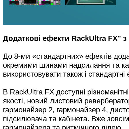
Додаткові ефекти RackUltra FX" 
До 8-ми «стандартних» ефектів дода
окремими шинами надсилання та ка
використовувати також і стандартні 
В RackUltra FX доступні різноманітн
якості, новий листовий реверберато
гармонайзер 2, гармонайзер 4, дист
підсилювача та кабінета. Вже зовсім
гармонайзера та ритмічного ділею.