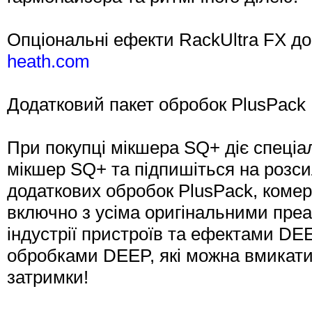
Опціональні ефекти RackUltra FX д
heath.com
Додатковий пакет обробок PlusPack
При покупці мікшера SQ+ діє спеціа
мікшер SQ+ та підпишіться на розс
додаткових обробок PlusPack, комерц
включно з усіма оригінальними пре
індустрії пристроїв та ефектами DE
обробками DEEP, які можна вмикати 
затримки!