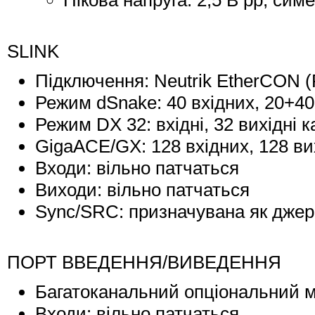
Пікова напруга: 2,5 В pp, си
SLINK
Підключення: Neutrik EtherCON (
Режим dSnake: 40 вхідних, 20+40 
Режим DX 32: вхідні, 32 вихідні к
GigaACE/GX: 128 вхідних, 128 вих
Входи: вільно патчаться
Виходи: вільно патчаться
Sync/SRC: призначувана як джере
ПОРТ ВВЕДЕННЯ/ВИВЕДЕННЯ
Багатоканальний опціональний 
Входи: вільно патчаться