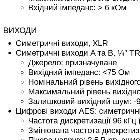
Вхідний імпеданс: > 6 кОм
ВИХОДИ
Симетричні виходи, XLR
Симетричні виходи A та B, ¼” T
Джерело: призначуване
Вихідний імпеданс: <75 Ом
Номінальний рівень вихідного
Максимальний рівень вихідно
Залишковий вихідний шум: -91
Цифрові виходи AES: симетричні
Частота дискретизації 96 кГ
Змінювана частота дискретизаці