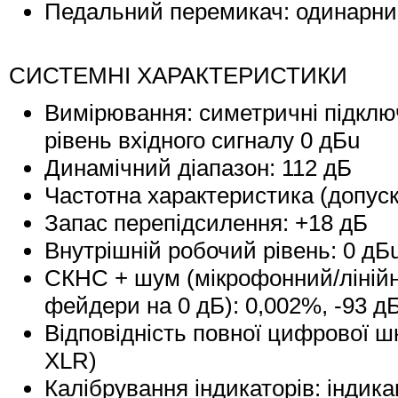
Педальний перемикач: одинарний
СИСТЕМНІ ХАРАКТЕРИСТИКИ
Вимірювання: симетричні підключ
рівень вхідного сигналу 0 дБu
Динамічний діапазон: 112 дБ
Частотна характеристика (допуск 
Запас перепідсилення: +18 дБ
Внутрішній робочий рівень: 0 дБ
СКНС + шум (мікрофонний/лінійн
фейдери на 0 дБ): 0,002%, -93 дБ
Відповідність повної цифрової ш
XLR)
Калібрування індикаторів: індика