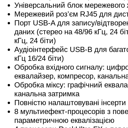
Універсальний блок мережевого 
Мережевий роз’єм RJ45 для дист
Порт USB-A для запису/відтворен
даних (стерео на 48/96 кГц, 24 бі
кГц, 24 біти)
Аудіоінтерфейс USB-B для багато
кГц 16/24 біти)
Обробка вхідного сигналу: цифр
еквалайзер, компресор, канальн
Обробка міксу: графічний еквал
канальна затримка
Повністю налаштовувані інсерти н
8 мультиефект-процесорів з пов
параметричною еквалізацією