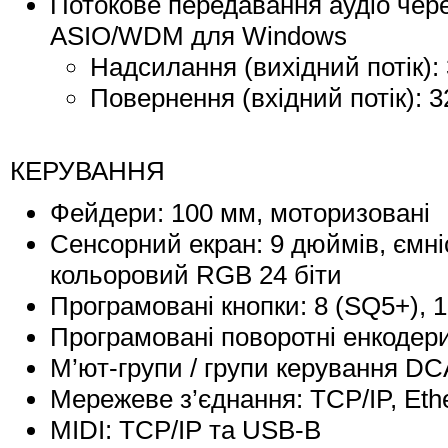
Потокове передавання аудіо чере
ASIO/WDM для Windows
Надсилання (вихідний потік): 3
Повернення (вхідний потік): 32
КЕРУВАННЯ
Фейдери: 100 мм, моторизовані
Сенсорний екран: 9 дюймів, ємніс
кольоровий RGB 24 біти
Програмовані кнопки: 8 (SQ5+), 
Програмовані поворотні енкодери
М’ют-групи / групи керування DCA
Мережеве з’єднання: TCP/IP, Eth
MIDI: TCP/IP та USB-B