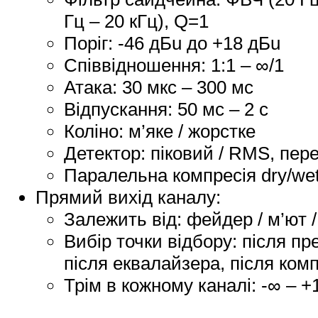
Гц – 20 кГц), Q=1
Поріг: -46 дБu до +18 дБu
Співвідношення: 1:1 – ∞/1
Атака: 30 мкс – 300 мс
Відпускання: 50 мс – 2 с
Коліно: м’яке / жорстке
Детектор: піковий / RMS, пер
Паралельна компресія dry/wet
Прямий вихід каналу:
Залежить від: фейдер / м’ют /
Вибір точки відбору: після пре
після еквалайзера, після ком
Трім в кожному каналі: -∞ – +