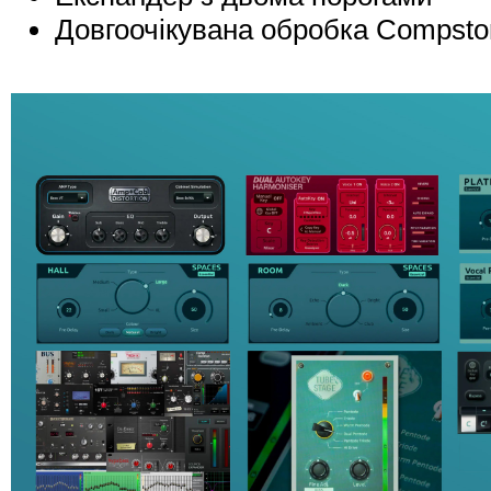
Довгоочікувана обробка Compstor