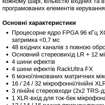
кожному шарі, кількістю вхідних та в
програмованих елементів керування,
Основні характеристики
Процесорне ядро FPGA 96 кГц XCV
затримка <0,7 мс
48 вхідних каналів з повною обр
Основний стереовихід LR + 12 мік
4 шини ефектів
4 шини ефектів RackUltra FX
6 моно/лінкованих матричних мік
16 / 24 / 32 мікрофонні/лінійні 
3 лінійні стереовходи (2х2 TRS-д
1 XLR-вхід для ток-бек мікрофон