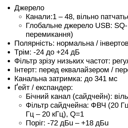
Джерело
Канали:1 – 48, вільно патчать
Глобальне джерело USB: SQ-D
перемикання)
Полярність: нормальна / інверто
Трім: -24 до +24 дБ
Фільтр зрізу низьких частот: регу
Інтерт: перед еквалайзером / пе
Канальна затримка: до 341 мс
Ґейт / експандер:
Бічний канал (сайдчейн): віл
Фільтр сайдчейна: ФВЧ (20 Гц 
Гц – 20 кГц), Q=1
Поріг: -72 дБu – +18 дБu