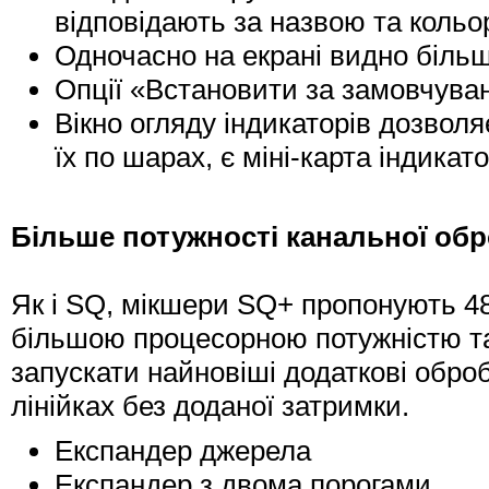
відповідають за назвою та кольо
Одночасно на екрані видно більш
Опції «Встановити за замовчува
Вікно огляду індикаторів дозволя
їх по шарах, є міні-карта індикато
Більше потужності канальної об
Як і SQ, мікшери SQ+ пропонують 48
більшою процесорною потужністю т
запускати найновіші додаткові обр
лінійках без доданої затримки.
Експандер джерела
Експандер з двома порогами