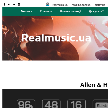
realmusic.ua
realkino.com.ua
clarity.ua
Головна
|
Контакти
|
Новини та події
|
Де купити?
Allen & 