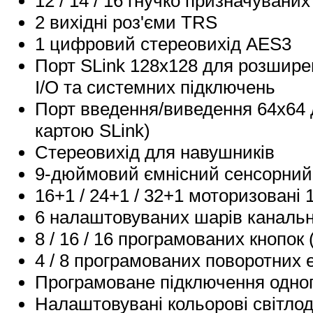
12 / 14 / 16 гнучко призначувани
2 вихідні роз'єми TRS
1 цифровий стереовихід AES3
Порт SLink 128x128 для розширен
I/O та системних підключень
Порт введення/виведення 64x64 
картою SLink)
Стереовихід для навушників
9-дюймовий ємнісний сенсорний
16+1 / 24+1 / 32+1 моторизовані
6 налаштовуваних шарів канальн
8 / 16 / 16 програмованих кнопок
4 / 8 програмованих поворотних 
Програмоване підключення одног
Налаштовувані кольорові світлоді