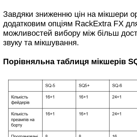
Завдяки зниженню цін на мікшери ори
додатковим опціям RackExtra FX дл
можливостей вибору між більш дос
звуку та мікшування.
Порівняльна таблиця мікшерів S