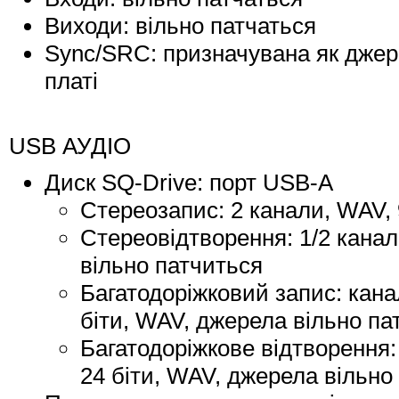
Виходи: вільно патчаться
Sync/SRC: призначувана як джере
платі
USB АУДІО
Диск SQ-Drive: порт USB-A
Стереозапис: 2 канали, WAV, 
Стереовідтворення: 1/2 канали,
вільно патчиться
Багатодоріжковий запис: канал
біти, WAV, джерела вільно па
Багатодоріжкове відтворення: 
24 біти, WAV, джерела вільно