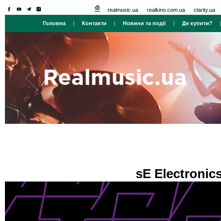
realmusic.ua
realkino.com.ua
clarity.ua
Головна
|
Контакти
|
Новини та події
|
Де купити?
sE Electroni