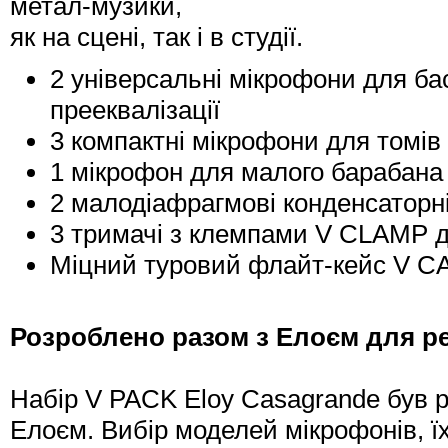
метал-музики,
як на сцені, так і в студії.
2 універсальні мікрофони для б
прееквалізації
3 компактні мікрофони для томів
1 мікрофон для малого барабана
2 малодіафрагмові конденсаторн
3 тримачі з клемпами V CLAMP д
Міцний туровий флайт-кейс V C
Розроблено разом з Елоєм для ре
Набір V PACK Eloy Casagrande був р
Елоєм. Вибір моделей мікрофонів, ї