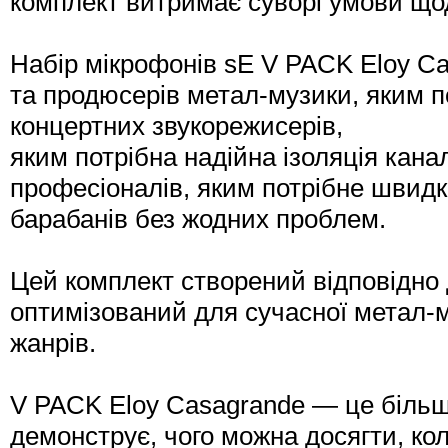
комплект витримає суворі умови щод
Набір мікрофонів sE V PACK Eloy C
та продюсерів метал-музики, яким по
концертних звукорежисерів,
яким потрібна надійна ізоляція каналі
професіоналів, яким потрібне швидк
барабанів без жодних проблем.
Цей комплект створений відповідно 
оптимізований для сучасної метал-м
жанрів.
V PACK Eloy Casagrande — це більше
демонструє, чого можна досягти, ко