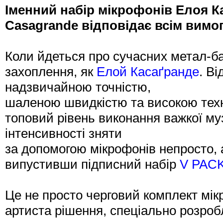
Іменний набір мікрофонів Елоя Ка
Casagrande відповідає всім вимо
Коли йдеться про сучасних метал-ба
захоплення, як
Елой Касаґранде
. В
надзвичайною точністю,
шаленою швидкістю та високою тех
топовий рівень виконання важкої муз
інтенсивності зняти
за допомогою мікрофонів непросто,
випустивши підписний набір
V PACK
Це не просто черговий комплект мік
артиста рішення, спеціально розро