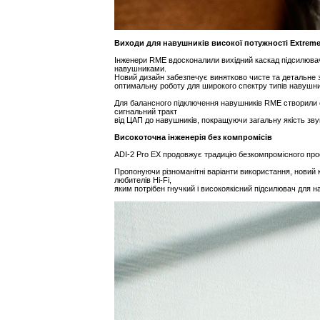
Виходи для навушників високої потужності Extrem
Інженери RME вдосконалили вихідний каскад підсилювач
навушниками.
Новий дизайн забезпечує винятково чисте та детальне з
оптимальну роботу для широкого спектру типів навушни
Для балансного підключення навушників RME створили с
сигнальний тракт
від ЦАП до навушників, покращуючи загальну якість зву
Високоточна інженерія без компромісів
ADI-2 Pro EX продовжує традицію безкомпромісного проєк
Пропонуючи різноманітні варіанти використання, новий к
любителів Hi-Fi,
яким потрібен гнучкий і високоякісний підсилювач для 