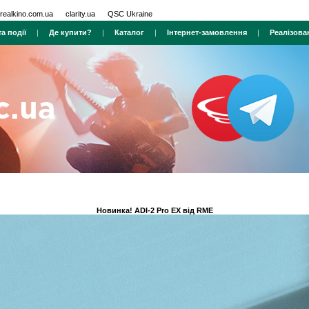
realkino.com.ua
clarity.ua
QSC Ukraine
а події
|
Де купити?
|
Каталог
|
Інтернет-замовлення
|
Реалізова
Новинка! ADI-2 Pro EX від RME