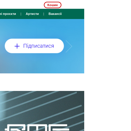
Кошик
ні проєкти
|
Артисти
|
Вакансії