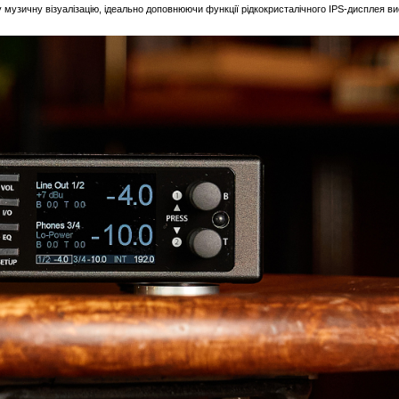
узичну візуалізацію, ідеально доповнюючи функції рідкокристалічного IPS-дисплея висо