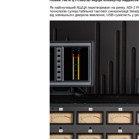
Як найгнучкіший АЦ/ЦА перетворювач на ринку, ADI-2 Pr
технологію суперстабільної тактової синхронізації Stea
від зовнішнього джерела живлення, USB-сумісність у реж