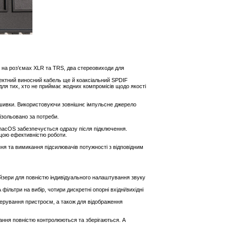
 на роз’ємах XLR та TRS, два стереовиходи для
лектний виносний кабель ще й коаксіальний SPDIF
 для тих, хто не приймає жодних компромісів щодо якості
ошивки. Використовуючи зовнішнє імпульсне джерело
ізольовано за потреби.
з macOS забезпечується одразу після підключення.
щою ефективністю роботи.
ня та вимикання підсилювачів потужності з відповідним
айзери для повністю індивідуального налаштування звуку
ільтри на вибір, чотири дискретні опорні вхідні/вихідні
ерування пристроєм, а також для відображення
вання повністю контролюються та зберігаються. А