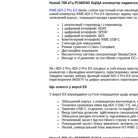
Новий 768 кГц PCM/DSD АЦ/ЦА конвертер надвисокої 
RME ADI-2 Pro EX
являє собою наступний етап еволюції 
новий конвертер RME ADI-2 Pro EX пропонує відому пр
оновлений корпус, покращені вихідні характеристики та
1 аналоговий стереовхід / стереовихід
1 цифровий інтерфейс ADAT
1 цифровий інтерфейс SPDIF
1 цифровий інтерфейс AES
Комп’ютерний інтерфейс RME USB-C
2 виходи для навушників
Режим сумісності Class Compliant
Дистанційне керування
Високоточна тактова синхронізація SteadyClock
Виходи зі з’єднанням за постійним струмом DC-
Як і ADI-2 Pro, ADI-2 Pro EX поєднує в собі кілька при
конвертер з функціями моніторингу, перетворювач запи
Завдяки такому набору функцій новий ADI-2 Pro EX поз
перетворення AK5574 та цифро-аналогового перетворе
Що нового у версії EX
У версії EX впроваджені суттєві покращення щодо апара
Збільшений корпус з покращеною вентиляцією, 
Оновлені хромовані ніжки від ADI-2 DAC FS, які 
Замкове USB-C з’єднання, сучасне та надійне (U
Вихід триґера дозволяє здійснювати синхронізо
Збільшена вихідна потужність підсилювача для
Незалежний захист від постійного струму в кожн
Покращений захист блоку живлення, активна схе
Легкий, універсальний блок живлення NT-RME-13,
Новий 768 кГц PCM/DSD АЦ/ЦА конвертер надвисокої