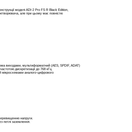
трукції моделі ADI-2 Pro FS R Black Edition,
етворювача, але при цьому має повністю
 двома виходами, мультиформатний (AES, SPDIF, ADAT)
астотою дискретизації до 768 кГц.
ний мікросхемами аналого-цифрового
 перевищенню напруги.
ез петлі заземлення.