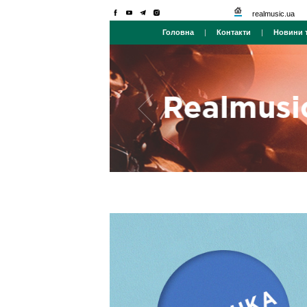
realmusic.ua
Головна
|
Контакти
|
Новини т