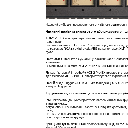
Чудовий вибір для референсного студійного відтворенн
Численні варіанти аналогового або цифрового пі
ADI-2 Pro EX має два сервобалансовані симетричні ана
навушників
високої потужності Extreme Power на передній панелі, 
на роз’ємах RCA та вхід і вихід AES на конекторах XLR.
аудіо.
Порт USB-C повністю сумісний у режимі Class Complian
живлення
із замковим роз'ємом, ADI-2 Pro EX може також легко жи
Як комп’ютерний інтерфейс ADI-2 Pro EX працює в стерео
Для Windows ADI-2 Pro EX використовується фірмовий д
Новий вихід Trigger Out на 3,5-мм моноджеці в ADI-2 P
входом Trigger In.
Керування за допомогою дисплея з високою розді
RME включили до цього пристрою багато унікальних функ
в навушниках,
регульовані низькі/високі частоти зі швидким доступом, 
рівні,
автоматичне налаштування опорного рівня, режим автом
попереджень та інструкцій.
Крім цього тут включені такі професійні функції, як M
відомий 30-смуговий