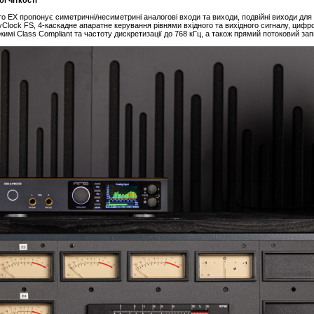
o EX пропонує симетричні/несиметрині аналогові входи та виходи, подвійні виходи для
dyClock FS, 4-каскадне апаратне керування рівнями вхідного та вихідного сигналу, цифр
имі Class Compliant та частоту дискретизації до 768 кГц, а також прямий потоковий за