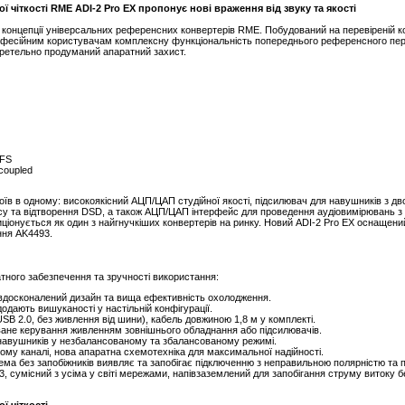
чіткості RME ADI-2 Pro EX пропонує нові враження від звуку та якості
концепції універсальних референсних конвертерів RME. Побудований на перевіреній конс
офесійним користувачам комплексну функціональність попереднього референсного пер
 ретельно продуманий апаратний захист.
 FS
coupled
строїв в одному: високоякісний АЦП/ЦАП студійної якості, підсилювач для навушників з
су та відтворення DSD, а також АЦП/ЦАП інтерфейс для проведення аудіовимірювань з ч
иціонується як один з найгнучкіших конвертерів на ринку. Новий ADI-2 Pro EX оснаще
ння AK4493.
тного забезпечення та зручності використання:
вдосконалений дизайн та вища ефективність охолодження.
додають вишуканості у настільній конфігурації.
SB 2.0, без живлення від шини), кабель довжиною 1,8 м у комплекті.
ване керування живленням зовнішнього обладнання або підсилювачів.
 навушників у незбалансованому та збалансованому режимі.
ому каналі, нова апаратна схемотехніка для максимальної надійності.
ма без запобіжників виявляє та запобігає підключенню з неправильною полярністю та
 сумісний з усіма у світі мережами, напівзаземлений для запобігання струму витоку б
 чіткості