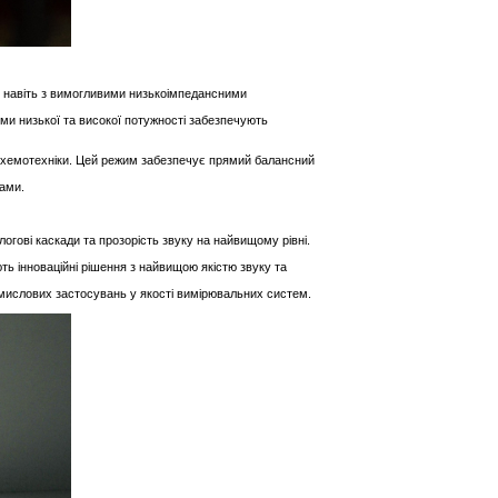
, навіть з вимогливими низькоімпедансними
ми низької та високої потужності забезпечують
 схемотехніки. Цей режим забезпечує прямий балансний
тами.
огові каскади та прозорість звуку на найвищому рівні.
ть інноваційні рішення з найвищою якістю звуку та
омислових застосувань у якості вимірювальних систем.