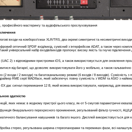
я, професійного мастерингу та аудіофільського прослуховування
дключення
логові входи на комбороз'ємах XLR/TRS, два окремі симетричні та несиметричні виходи
цифровий оптичний SPDIF вхід/вихід, сумісний з інтерфейсом ADAT, а також через комп
 Такий універсальний набір входів/виходів пропонує високу якість та гнучкі підключення
t (UAC 2) з відповідними пристроями iOS, а також використовується для оновлення пр
витися від батареї, що дозволяє використовувати його у мобільно, а також гальванічно 
 (2 входи / 2 виходи) та багатоканальному режимі (6 входів / 8 виходів). Сумісність 
райвер RME серії MADIface, який забезпечує повну сумісність з WDM та ASIO з найви
ro EX дає сигнал перемикання 12 В, який можна використовувати, наприклад, для вмикан
льною здатністю
цій, яких немає в жодному пристрої цього класу, як-от 5-смугові параметричні еквал
функція бінаурального перехресного проникнення, регульований фільтр гучності, АЦ/ЦА ф
атичного балансування навушників та багато іншого. Дисплей використовується для к
/S обробка стерео, регульована ширина стереопанорами та перемикач фази, всі налашту