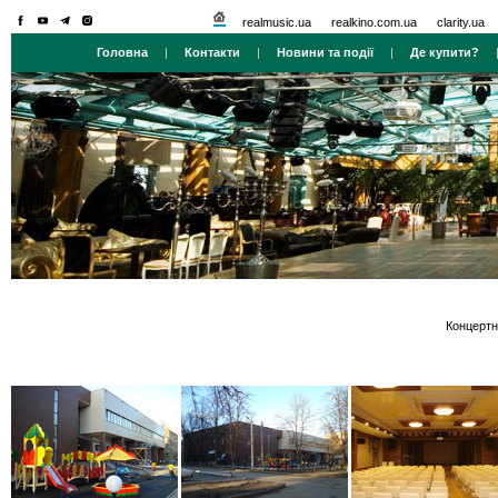
realmusic.ua
realkino.com.ua
clarity.ua
Головна
|
Контакти
|
Новини та події
|
Де купити?
Концертн