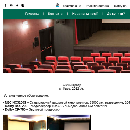
realmusic.ua
realkino.com.ua
clarity.ua
Головна
|
Контакти
|
Новини та події
|
Де купити?
«Ленинград»
м. Киев, 2012 рік.
Установленное оборудование:
-
NEC NC3200S
– Стационарный цифровой кинопроектор, 33000 лм, разрешение: 20
-
Dolby DSS 200
– Медиасервер 16x AES-выходов, Audio D/A converter
-
Dolby CP-750
– Звуковой процессор